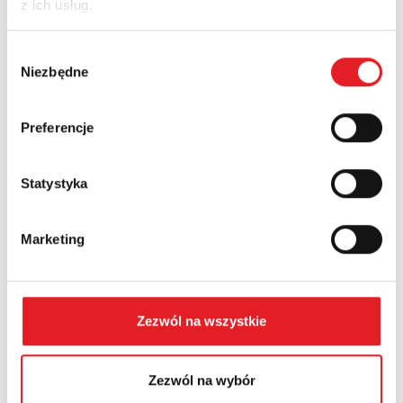
z ich usług.
Nazwa firmy:
Wybór
Niezbędne
zgody
Numer telefonu:
Preferencje
Województwo:
Statystyka
Marketing
Treść: *
Zezwól na wszystkie
Zezwól na wybór
Wyrażam zgodę na przetwarzanie moich danych
osobowych przez Relpol S.A. Więcej informacji na