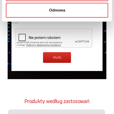
temat przetwarzania danych osobowych w
Polityce
prywatności.
*
Odmowa
Zapoznałem z treścią
Polityki Prywatności
*
Produkty według zastosowań