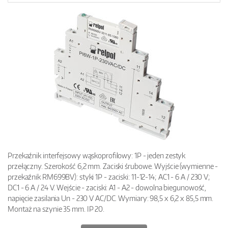
Przekaźnik interfejsowy wąskoprofilowy: 1P - jeden zestyk
przełączny. Szerokość 6,2 mm. Zaciski śrubowe. Wyjście (wymienne -
przekaźnik RM699BV): styki 1P - zaciski: 11-12-14; AC1 - 6 A / 230 V;
DC1 - 6 A / 24 V. Wejście - zaciski: A1 - A2 - dowolna biegunowość,
napięcie zasilania Un - 230 V AC/DC. Wymiary: 98,5 x 6,2 x 85,5 mm.
Montaż na szynie 35 mm. IP 20.