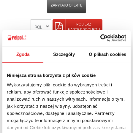
ZAPYTAJ O OFERTĘ
POBIERZ
KARTĘ PRODUKTU
POWRÓT
Zgoda
Szczegóły
O plikach cookies
Niniejsza strona korzysta z plików cookie
Zapytaj o szczegóły oferty
Wykorzystujemy pliki cookie do wybranych treści i
reklam, aby oferować funkcje społecznościowe i
Imię i nazwisko: *
analizować ruch w naszych witrynach. Informacje o tym,
jak korzystać z naszej witryny, udostępniać
społecznościowe, dostępne i analityczne. Partnerzy
Adres e-mail: *
mogą łączyć te informacje z innymi podstawowymi
danymi od Ciebie lub uzyskiwanymi podczas korzystania