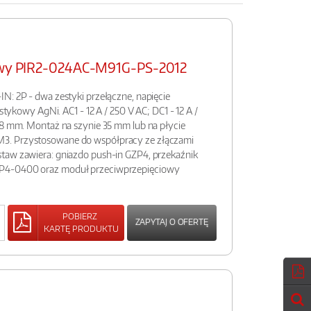
sowy PIR2-024AC-M91G-PS-2012
N: 2P - dwa zestyki przełączne, napięcie
 stykowy AgNi. AC1 - 12 A / 250 V AC; DC1 - 12 A /
,8 mm. Montaż na szynie 35 mm lub na płycie
3. Przystosowane do współpracy ze złączami
taw zawiera: gniazdo push-in GZP4, przekaźnik
P4-0400 oraz moduł przeciwprzepięciowy
POBIERZ
ZAPYTAJ O OFERTĘ
KARTĘ PRODUKTU