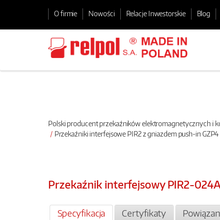
O firmie
Nowości
Relacje Inwestorskie
Blog
Polski producent przekaźników elektromagnetycznych i
Przekaźniki interfejsowe PIR2 z gniazdem push-in GZP4
Przekaźnik interfejsowy PIR2-02
Specyfikacja
Certyfikaty
Powiązan