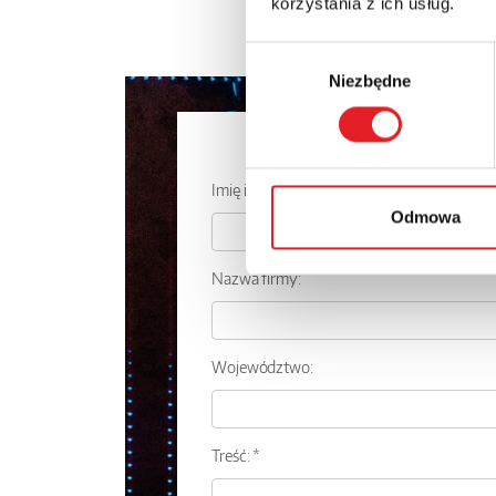
korzystania z ich usług.
Wybór
Niezbędne
zgody
Zapytaj o
Imię i nazwisko: *
Odmowa
Nazwa firmy:
Województwo:
Treść: *