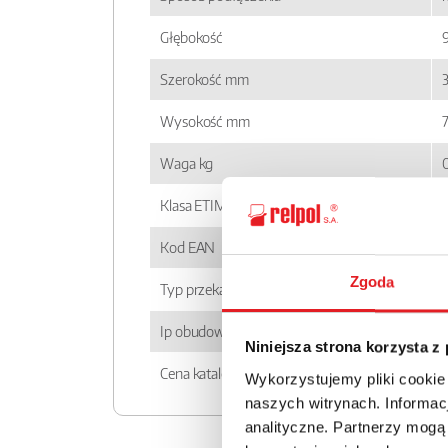
Głębokość
Szerokość mm
3
Wysokość mm
Waga kg
Klasa ETIM
Kod EAN
Zgoda
Typ przekaźnika
Ip obudowy
Niniejsza strona korzysta z
Cena katalogowa
Wykorzystujemy pliki cookie
naszych witrynach. Informacj
analityczne. Partnerzy mogą