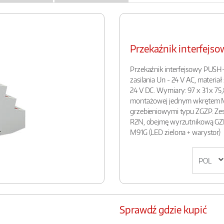
Przekaźnik interfej
Przekaźnik interfejsowy PUSH-I
zasilania Un - 24 V AC, materiał
24 V DC. Wymiary: 97 x 31 x 75
montażowej jednym wkrętem M
grzebieniowymi typu ZGZP. Zes
R2N, obejmę wyrzutnikową GZ
M91G (LED zielona + warystor)
Sprawdź gdzie kupić