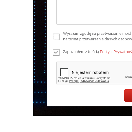
Wyrażam zgodę na przetwarzanie moich 
na temat przetwarzania danych osobo
Zapoznałem z treścią
Polityki Prywatnoś