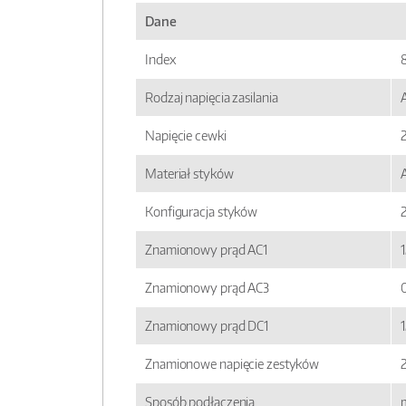
Dane
Index
Rodzaj napięcia zasilania
Napięcie cewki
Materiał styków
Konfiguracja styków
Znamionowy prąd AC1
1
Znamionowy prąd AC3
Znamionowy prąd DC1
1
Znamionowe napięcie zestyków
Sposób podłączenia