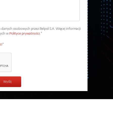
danych osobowych przez Relpol S.A. Więcej informacji
wych w
Polityce prywatności.
*
ci
*