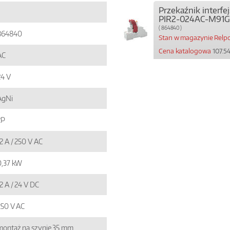
Przekaźnik interf
PIR2-024AC-M91G
( 864840 )
864840
Stan w magazynie Relpo
Cena katalogowa
107.54
AC
24 V
AgNi
2P
2 A / 250 V AC
0,37 kW
2 A / 24 V DC
250 V AC
montaż na szynie 35 mm