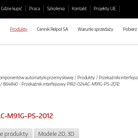
Gdzie kupić
Praca
Szkolenia
Kontakt
Projekty UE
Produkty
Cennik Relpol SA
Warunki sprzedaży
Pobierz
 komponentów automatyki przemysłowej
Produkty
Przekaźniki interfej
864840 - Przekaźnik interfejsowy PIR2-024AC-M91G-PS-2012
4AC-M91G-PS-2012
e produkty
Modele 2D, 3D