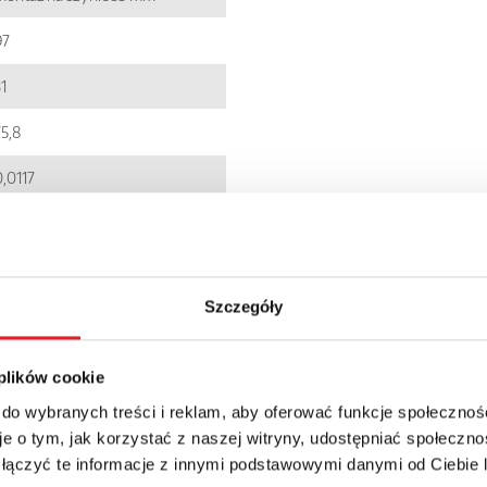
97
1
75,8
0,0117
EC001437
5900005272530
Szczegóły
PIR2
IP 20
 plików cookie
107.54zł + 23% VAT
 do wybranych treści i reklam, aby oferować funkcje społecznoś
e o tym, jak korzystać z naszej witryny, udostępniać społeczno
 łączyć te informacje z innymi podstawowymi danymi od Ciebie