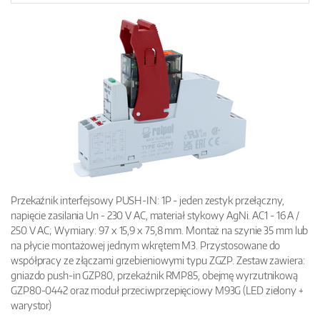
Przekaźnik interfejsowy PUSH-IN: 1P - jeden zestyk przełączny,
napięcie zasilania Un - 230 V AC, materiał stykowy AgNi. AC1 - 16 A /
250 V AC; Wymiary: 97 x 15,9 x 75,8 mm. Montaż na szynie 35 mm lub
na płycie montażowej jednym wkrętem M3. Przystosowane do
współpracy ze złączami grzebieniowymi typu ZGZP. Zestaw zawiera:
gniazdo push-in GZP80, przekaźnik RMP85, obejmę wyrzutnikową
GZP80-0442 oraz moduł przeciwprzepięciowy M93G (LED zielony +
warystor)