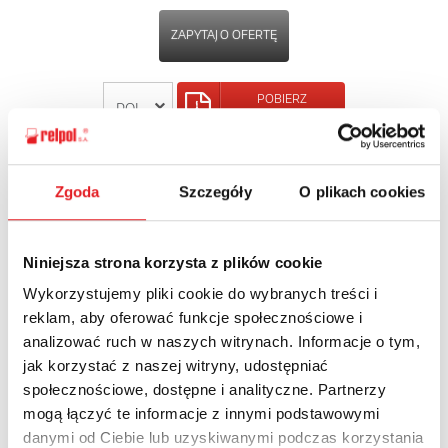
ZAPYTAJ O OFERTĘ
POBIERZ
KARTĘ PRODUKTU
POWRÓT
Zgoda
Szczegóły
O plikach cookies
Niniejsza strona korzysta z plików cookie
Zapytaj o szczegóły oferty
Wykorzystujemy pliki cookie do wybranych treści i
reklam, aby oferować funkcje społecznościowe i
Imię i nazwisko: *
analizować ruch w naszych witrynach. Informacje o tym,
jak korzystać z naszej witryny, udostępniać
społecznościowe, dostępne i analityczne. Partnerzy
mogą łączyć te informacje z innymi podstawowymi
Adres e-mail: *
danymi od Ciebie lub uzyskiwanymi podczas korzystania