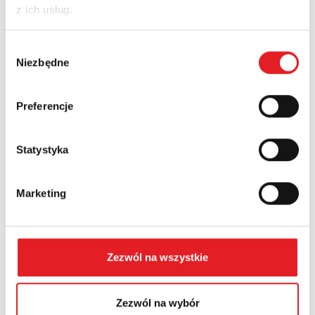
z ich usług.
Nazwa firmy:
Wybór
Niezbędne
zgody
Numer telefonu:
Preferencje
Województwo:
Statystyka
Marketing
Treść: *
Zezwól na wszystkie
Zezwól na wybór
Wyrażam zgodę na przetwarzanie moich danych