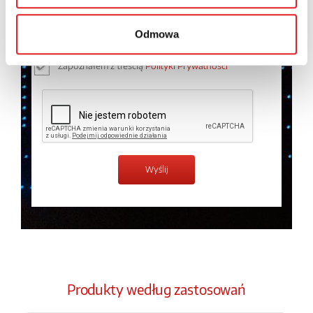
osobowych przez Relpol S.A. Więcej informacji na
temat przetwarzania danych osobowych w
Polityce
Odmowa
prywatności.
*
Zapoznałem z treścią
Polityki Prywatności
*
Produkty według zastosowań