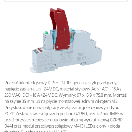
Przekaźnik interfejsowy PUSH-IN: 1P - jeden zestyk przełączny,
napięcie zasilania Un - 24 V DC, materiał stykowy AgNi. AC1 - 16 A /
250 V AC; DC1 - 16 A / 24 V DC. Wymiary: 97 x 15,9 x 75,8 mm. Montaż
na szynie 35 mm lub na płycie montażowej jednym wkrętem M3.
Przystosowane do współpracy ze złączami grzebieniowymi typu
ZGZP. Zestaw zawiera: gniazdo push-in GZP80, przekaźnik RM85 w
przeźroczystej niebieskiej obudowie, obejmę wyrzutnikową GZP80-
0441 oraz moduł przeciwprzepięciowy M41G (LED zielony + dioda