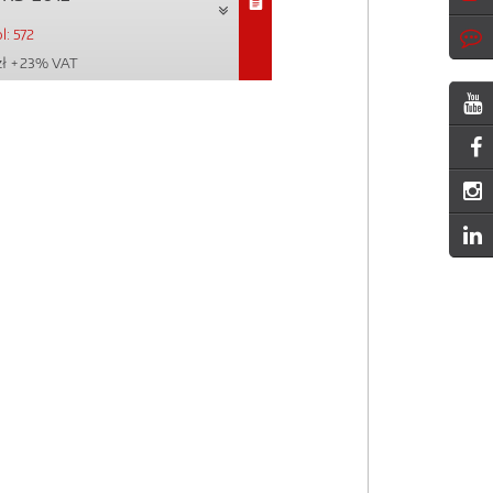
l: 572
zł
+ 23% VAT