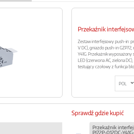
Przekaźnik interfej
Zestaw interfejsowy push-in: p
V DC), gniazdo push-in GZP72,
Y41G. Przekażnik wyposażony 
LED (czerwona AC, zielona DC),
testujący czołowy z funkcja b
Sprawdź gdzie kupić
Przekaźnik interf
PI72P-012DC-Y41G