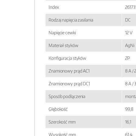
Index
26173
Rodzaj napięcia zasilania
DC
Napięcie cewki
12 V
Materiał styków
AgNi
Konfiguracja styków
2P
Znamionowy prąd AC1
8 A /
Znamionowy prąd DC1
8 A /
Sposób podłączenia
monta
Głębokość
99,8
Szerokość mm
16,1
Wysokość mm
61,4