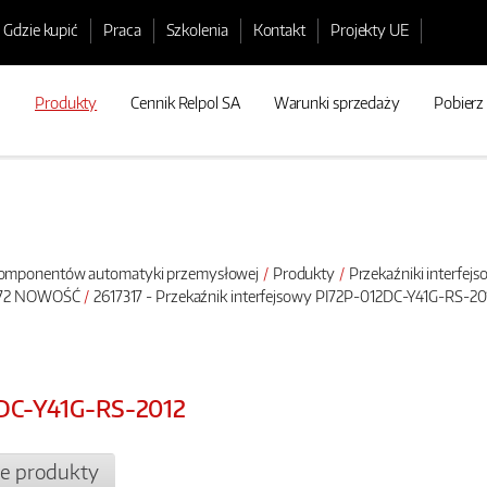
Gdzie kupić
Praca
Szkolenia
Kontakt
Projekty UE
Produkty
Cennik Relpol SA
Warunki sprzedaży
Pobierz
 komponentów automatyki przemysłowej
Produkty
Przekaźniki interfej
GZP72 NOWOŚĆ
2617317 - Przekaźnik interfejsowy PI72P-012DC-Y41G-RS-20
2DC-Y41G-RS-2012
e produkty