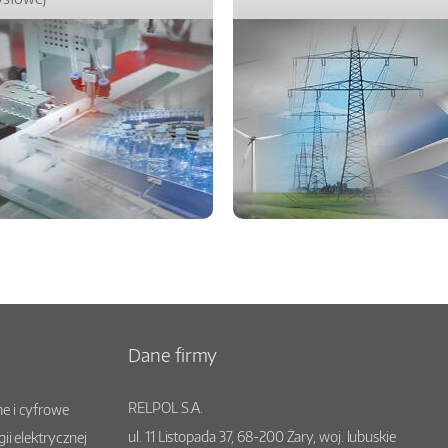
Dane firmy
RELPOL S.A.
e i cyfrowe
ul.
11 Listopada 37
,
68-200
Żary
, woj.
lubuskie
gii elektrycznej