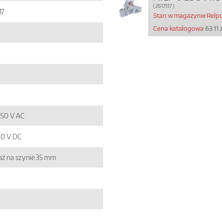
( 2617317 )
17
Stan w magazynie Relpo
Cena katalogowa
63.11 
 250 V AC
 30 V DC
ż na szynie 35 mm