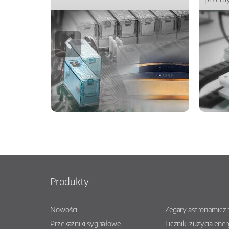
Produkty
Nowości
Zegary astronomiczn
Przekaźniki sygnałowe
Liczniki zużycia ener