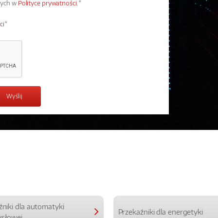
wych w
Polityce prywatności.
*
ci
*
źniki dla automatyki
Przekaźniki dla energetyki
słowej