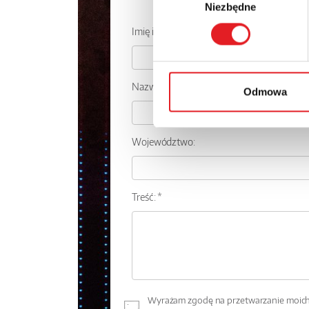
Zapytaj o
Niezbędne
zgody
Imię i nazwisko: *
Nazwa firmy:
Odmowa
Województwo:
Treść: *
Wyrażam zgodę na przetwarzanie moich 