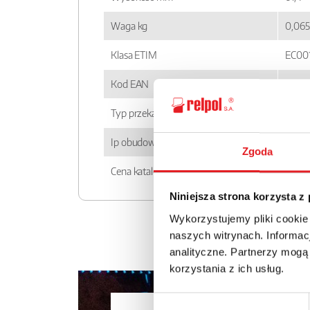
Waga kg
0,065
Klasa ETIM
EC00
Kod EAN
5900
Typ przekaźnika
PI72P
Ip obudowy
IP 20
Zgoda
Cena katalogowa
63.11
Niniejsza strona korzysta z
Wykorzystujemy pliki cookie
naszych witrynach. Informacj
analityczne. Partnerzy mogą
korzystania z ich usług.
Wybór