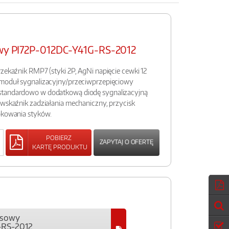
sowy PI72P-012DC-Y41G-RS-2012
rzekaźnik RMP7 (styki 2P, AgNi napięcie cewki 12
 moduł sygnalizacyjny/przeciwprzepięciowy
standardowo w dodatkową diodę sygnalizacyjną
 wskaźnik zadziałania mechaniczny, przycisk
lokowania styków.
POBIERZ
ZAPYTAJ O OFERTĘ
KARTĘ PRODUKTU
ejsowy
-RS-2012