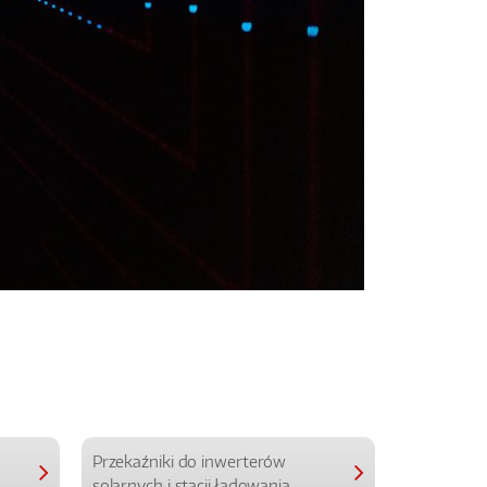
Przekaźniki do inwerterów
Przekaźniki
solarnych i stacji ładowania