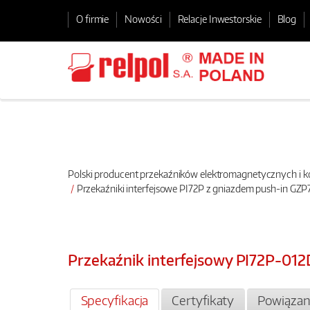
O firmie
Nowości
Relacje Inwestorskie
Blog
Polski producent przekaźników elektromagnetycznych i
Przekaźniki interfejsowe PI72P z gniazdem push-in 
Przekaźnik interfejsowy PI72P-01
Specyfikacja
Certyfikaty
Powiązan