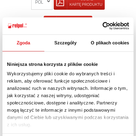
KARTĘ PRODUKTU
POWRÓT
Zgoda
Szczegóły
O plikach cookies
Zapytaj o szczegóły oferty
Niniejsza strona korzysta z plików cookie
Imię i nazwisko: *
Wykorzystujemy pliki cookie do wybranych treści i
reklam, aby oferować funkcje społecznościowe i
analizować ruch w naszych witrynach. Informacje o tym,
jak korzystać z naszej witryny, udostępniać
Adres e-mail: *
społecznościowe, dostępne i analityczne. Partnerzy
mogą łączyć te informacje z innymi podstawowymi
danymi od Ciebie lub uzyskiwanymi podczas korzystania
Nazwa firmy:
z ich usług.