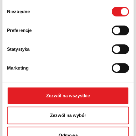
Wybór
Numer telefonu:
Niezbędne
zgody
Preferencje
Województwo:
Statystyka
Treść: *
Marketing
Zezwól na wszystkie
Wyrażam zgodę na przetwarzanie moich danych
osobowych przez Relpol S.A. Więcej informacji na
temat przetwarzania danych osobowych w
Polityce
Zezwól na wybór
prywatności.
*
Zapoznałem z treścią
Polityki Prywatności
*
Odmowa