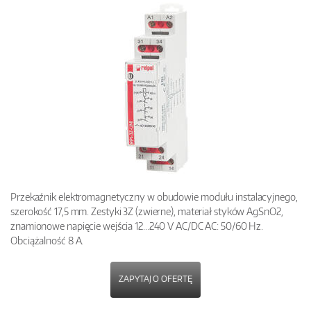
Przekaźnik elektromagnetyczny w obudowie modułu instalacyjnego,
szerokość 17,5 mm. Zestyki 3Z (zwierne), materiał styków AgSnO2,
znamionowe napięcie wejścia 12...240 V AC/DC AC: 50/60 Hz.
Obciążalność 8 A.
ZAPYTAJ O OFERTĘ