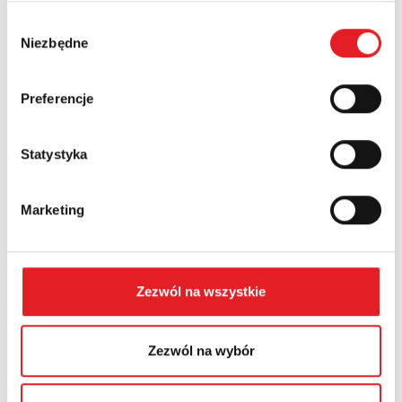
Wybór
Niezbędne
Numer telefonu:
zgody
Preferencje
Województwo:
Statystyka
Treść: *
Marketing
Zezwól na wszystkie
Wyrażam zgodę na przetwarzanie moich danych
osobowych przez Relpol S.A. Więcej informacji na
Zezwól na wybór
temat przetwarzania danych osobowych w
Polityce
prywatności.
*