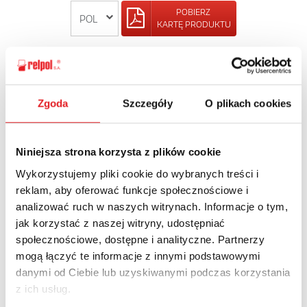
POBIERZ
KARTĘ PRODUKTU
POWRÓT
Zgoda
Szczegóły
O plikach cookies
Zapytaj o szczegóły oferty
Niniejsza strona korzysta z plików cookie
Wykorzystujemy pliki cookie do wybranych treści i
Imię i nazwisko: *
reklam, aby oferować funkcje społecznościowe i
analizować ruch w naszych witrynach. Informacje o tym,
jak korzystać z naszej witryny, udostępniać
Adres e-mail: *
społecznościowe, dostępne i analityczne. Partnerzy
mogą łączyć te informacje z innymi podstawowymi
danymi od Ciebie lub uzyskiwanymi podczas korzystania
Nazwa firmy:
z ich usług.