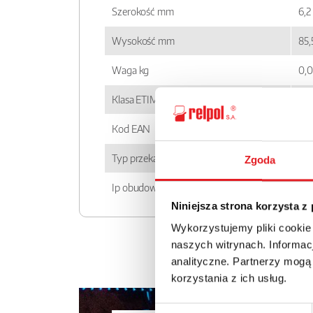
Szerokość mm
6,2
Wysokość mm
85,
Waga kg
0,
Klasa ETIM
EC
Kod EAN
59
Typ przekaźnika
PI
Zgoda
Ip obudowy
IP 
Niniejsza strona korzysta z
Wykorzystujemy pliki cookie
naszych witrynach. Informacj
analityczne. Partnerzy mogą
korzystania z ich usług.
Wybór