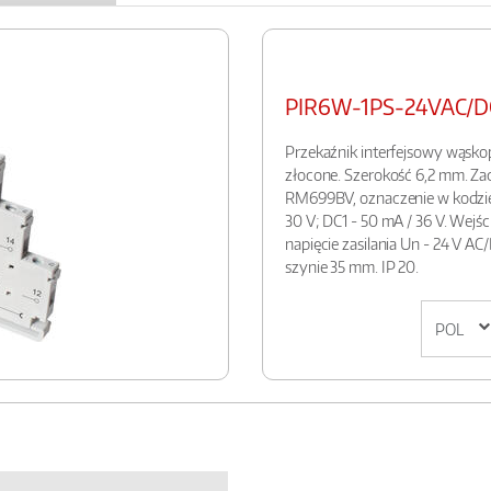
PIR6W-1PS-24VAC/DC
Przekaźnik interfejsowy wąskopr
złocone. Szerokość 6,2 mm. Zac
RM699BV, oznaczenie w kodzie "R
30 V; DC1 - 50 mA / 36 V. Wejśc
napięcie zasilania Un - 24 V A
szynie 35 mm. IP 20.