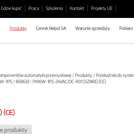
Gdzie kupić
Praca
Szkolenia
Kontakt
Projekty UE
Produkty
Cennik Relpol SA
Warunki sprzedaży
Pobierz
 komponentów automatyki przemysłowej
Produkty
Przekaźniki do syste
R6W-1PS
858632 - PIR6W-1PS-24VAC/DC-R01 (SZARE) (CE)
 (CE)
e produkty