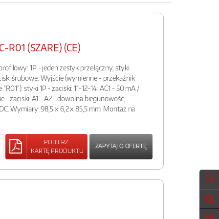
-R01 (SZARE) (CE)
ofilowy: 1P - jeden zestyk przełączny, styki
iski śrubowe. Wyjście (wymienne - przekaźnik
01"): styki 1P - zaciski: 11-12-14; AC1 - 50 mA /
ie - zaciski: A1 - A2 - dowolna biegunowość,
C/DC. Wymiary: 98,5 x 6,2 x 85,5 mm. Montaż na
POBIERZ
ZAPYTAJ O OFERTĘ
KARTĘ PRODUKTU