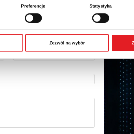
 szczegóły oferty
Preferencje
Statystyka
Adres e-mail: *
Zezwól na wybór
Z
Numer telefonu: