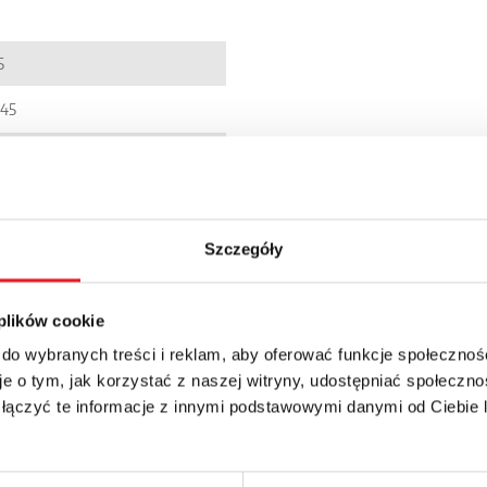
5
045
001437
00005173523
R6W-1PS
Szczegóły
20
 plików cookie
 do wybranych treści i reklam, aby oferować funkcje społecznoś
e o tym, jak korzystać z naszej witryny, udostępniać społeczno
 łączyć te informacje z innymi podstawowymi danymi od Ciebie