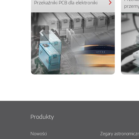
Przekaźniki PCB dla elektroniki
przemy
Produkty
Nowości
Zegary astronomiczn