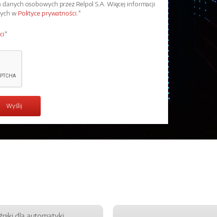
danych osobowych przez Relpol S.A. Więcej informacji
wych w
Polityce prywatności.
*
ci
*
źniki dla automatyki