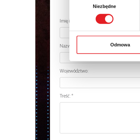
Zapytaj o
Niezbędne
zgody
Imię i nazwisko: *
Odmowa
Nazwa firmy:
Województwo:
Treść: *