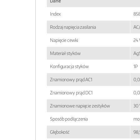
Dane
Index
85
Rodzaj napięcia zasilania
AC
Napięcie cewki
24 
Materiał styków
AgS
Konfiguracja styków
1P
Znamionowy prąd AC1
0,0
Znamionowy prąd DC1
0,0
Znamionowe napięcie zestyków
30 
Sposób podłączenia
mon
Głębokość
98,