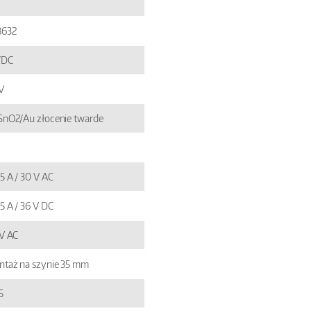
8632
/DC
V
nO2/Au złocenie twarde
5 A / 30 V AC
5 A / 36 V DC
V AC
taż na szynie 35 mm
5