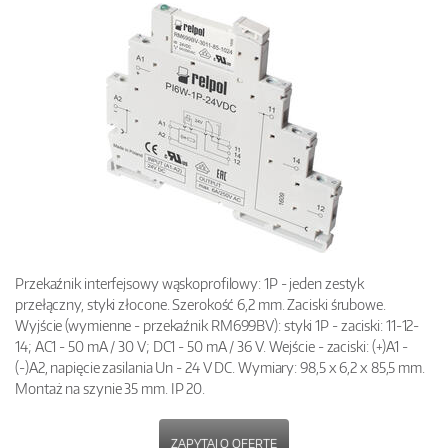
Przekaźnik interfejsowy wąskoprofilowy: 1P - jeden zestyk
przełączny, styki złocone. Szerokość 6,2 mm. Zaciski śrubowe.
Wyjście (wymienne - przekaźnik RM699BV): styki 1P - zaciski: 11-12-
14; AC1 - 50 mA / 30 V; DC1 - 50 mA / 36 V. Wejście - zaciski: (+)A1 -
(-)A2, napięcie zasilania Un - 24 V DC. Wymiary: 98,5 x 6,2 x 85,5 mm.
Montaż na szynie 35 mm. IP 20.
ZAPYTAJ O OFERTĘ