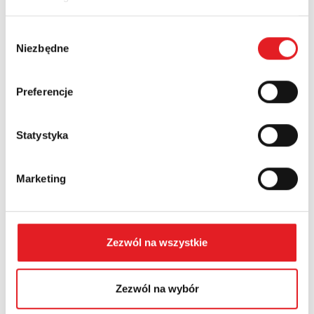
Nazwa firmy:
Wybór
Niezbędne
zgody
Numer telefonu:
Preferencje
Województwo:
Statystyka
Treść: *
Marketing
Zezwól na wszystkie
Wyrażam zgodę na przetwarzanie moich danych
Zezwól na wybór
osobowych przez Relpol S.A. Więcej informacji na
temat przetwarzania danych osobowych w
Polityce