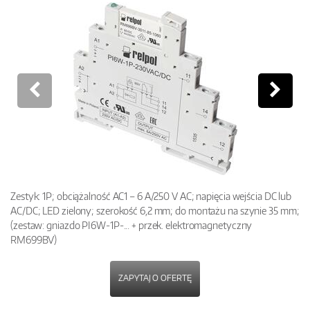
Zestyk: 1P; obciążalność AC1 – 6 A/250 V AC; napięcia wejścia DC lub
AC/DC; LED zielony; szerokość 6,2 mm; do montażu na szynie 35 mm;
(zestaw: gniazdo PI6W-1P-... + przek. elektromagnetyczny
RM699BV)
ZAPYTAJ O OFERTĘ