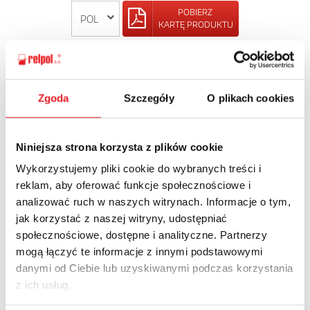
POBIERZ
KARTĘ PRODUKTU
POWRÓT
Zgoda
Szczegóły
O plikach cookies
Zapytaj o szczegóły oferty
Niniejsza strona korzysta z plików cookie
Wykorzystujemy pliki cookie do wybranych treści i
Imię i nazwisko: *
reklam, aby oferować funkcje społecznościowe i
analizować ruch w naszych witrynach. Informacje o tym,
jak korzystać z naszej witryny, udostępniać
Adres e-mail: *
społecznościowe, dostępne i analityczne. Partnerzy
mogą łączyć te informacje z innymi podstawowymi
danymi od Ciebie lub uzyskiwanymi podczas korzystania
z ich usług.
Nazwa firmy: