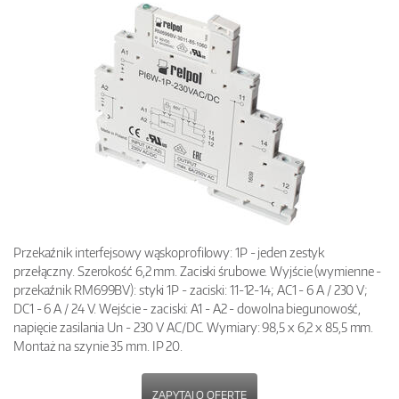
Przekaźnik interfejsowy wąskoprofilowy: 1P - jeden zestyk
przełączny. Szerokość 6,2 mm. Zaciski śrubowe. Wyjście (wymienne -
przekaźnik RM699BV): styki 1P - zaciski: 11-12-14; AC1 - 6 A / 230 V;
DC1 - 6 A / 24 V. Wejście - zaciski: A1 - A2 - dowolna biegunowość,
napięcie zasilania Un - 230 V AC/DC. Wymiary: 98,5 x 6,2 x 85,5 mm.
Montaż na szynie 35 mm. IP 20.
ZAPYTAJ O OFERTĘ