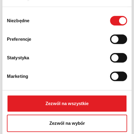
Nazwa firmy:
Wybór
Niezbędne
zgody
Numer telefonu:
Preferencje
Województwo:
Statystyka
Treść: *
Marketing
Zezwól na wszystkie
Wyrażam zgodę na przetwarzanie moich danych
Zezwól na wybór
osobowych przez Relpol S.A. Więcej informacji na
temat przetwarzania danych osobowych w
Polityce