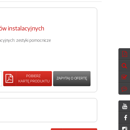
ków instalacyjnych
acyjnych: zestyki pomocnicze
POBIERZ
ZAPYTAJ O OFERTĘ
KARTĘ PRODUKTU