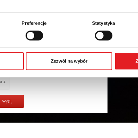
Preferencje
Statystyka
ych osobowych przez Relpol S.A. Więcej informacji na
w
Polityce prywatności.
*
Zezwól na wybór
Z