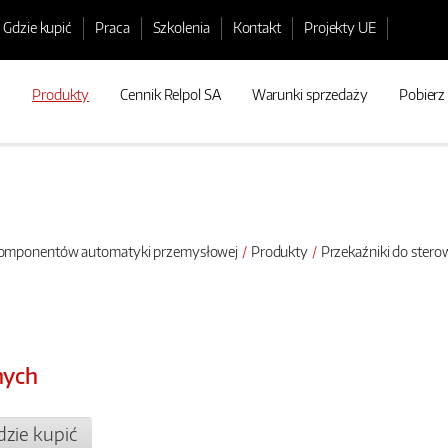
Gdzie kupić
Praca
Szkolenia
Kontakt
Projekty UE
Produkty
Cennik Relpol SA
Warunki sprzedaży
Pobierz
 komponentów automatyki przemysłowej
Produkty
Przekaźniki do stero
nych
zie kupić