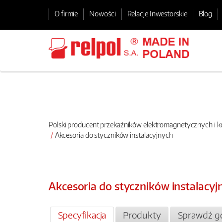
O firmie
Nowości
Relacje Inwestorskie
Blog
Polski producent przekaźników elektromagnetycznych i
Akcesoria do styczników instalacyjnych
Akcesoria do styczników instalacyj
Specyfikacja
Produkty
Sprawdź gd