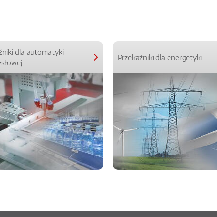
źniki dla automatyki
Przekaźniki dla energetyki
słowej