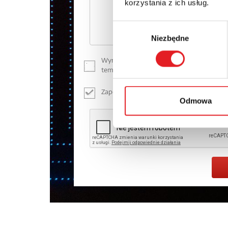
korzystania z ich usług.
Wybór
Niezbędne
zgody
Wyrażam zgodę na przetwarzanie moich dan
temat przetwarzania danych osobowych 
Zapoznałem z treścią
Polityki Prywatności
*
Odmowa