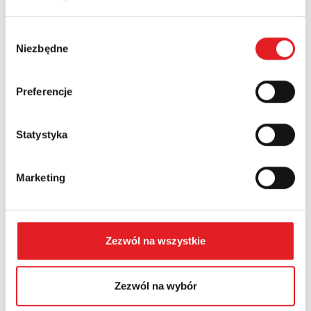
Nazwa firmy:
Wybór
Niezbędne
zgody
Numer telefonu:
Preferencje
Województwo:
Statystyka
Treść: *
Marketing
Zezwól na wszystkie
Wyrażam zgodę na przetwarzanie moich danych
Zezwól na wybór
osobowych przez Relpol S.A. Więcej informacji na
temat przetwarzania danych osobowych w
Polityce