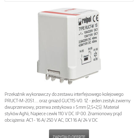
Przekaźnik wykonawczy do zestawu interfejsowego kolejowego
PRUCT-M-2051….. oraz gniazd GUC11S-V0. 1Z - jeden zestyk zwierny
dwuprzerwowy, przerwa zestykowa ≥ 5 mm (2,5+2,5). Materiał
styków AgNi, Napiece cewki 110 V DC. IP 00. Znamionowy prąd
obciążenia: AC1 - 16 A/ 250 V AC; DC1 16 A/ 24 V DC
ZAPYTAJ O OFERTĘ