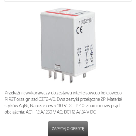
Przekaźnik wykonawczy do zestawu interfejsowego kolejowego
PIR2T oraz gniazd GZT2-V0. Dwa zestyki przełączne 2P. Materiał
styków AgNi, Napiece cewki 110 V DC. IP 40. Znamionowy prąd
obciążenia: AC1 - 12 A/ 250 V AC; DC1 12 A/ 24 V DC
ZAPYTAJ O OFERTĘ