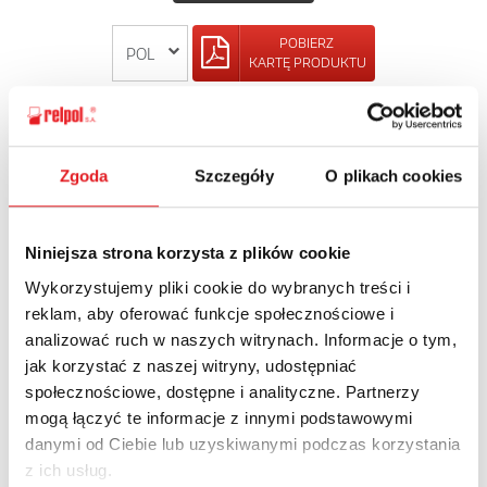
POBIERZ
KARTĘ PRODUKTU
POWRÓT
Zgoda
Szczegóły
O plikach cookies
Niniejsza strona korzysta z plików cookie
Zapytaj o szczegóły oferty
Wykorzystujemy pliki cookie do wybranych treści i
Imię i nazwisko: *
reklam, aby oferować funkcje społecznościowe i
analizować ruch w naszych witrynach. Informacje o tym,
jak korzystać z naszej witryny, udostępniać
społecznościowe, dostępne i analityczne. Partnerzy
Adres e-mail: *
mogą łączyć te informacje z innymi podstawowymi
danymi od Ciebie lub uzyskiwanymi podczas korzystania
z ich usług.
Nazwa firmy: