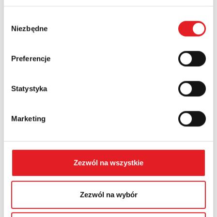
Wybór
Niezbędne
zgody
Numer telefonu:
Preferencje
Województwo:
Statystyka
Treść: *
Marketing
Zezwól na wszystkie
Wyrażam zgodę na przetwarzanie moich danych
Zezwól na wybór
osobowych przez Relpol S.A. Więcej informacji na
temat przetwarzania danych osobowych w
Polityce
prywatności.
*