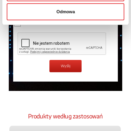
temat przetwarzania danych osobowych w
Polityce
prywatności.
*
Odmowa
Zapoznałem z treścią
Polityki Prywatności
*
Produkty według zastosowań