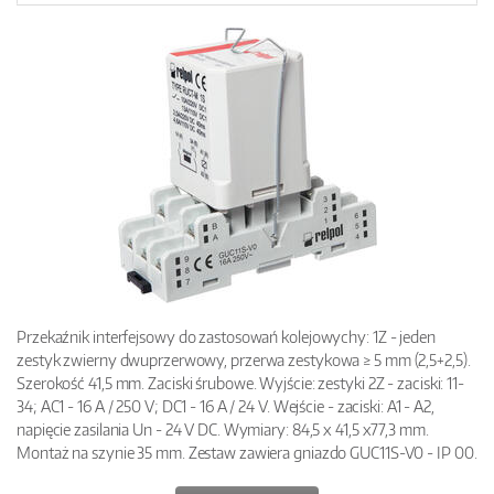
Przekaźnik interfejsowy do zastosowań kolejowychy: 1Z - jeden
zestyk zwierny dwuprzerwowy, przerwa zestykowa ≥ 5 mm (2,5+2,5).
Szerokość 41,5 mm. Zaciski śrubowe. Wyjście: zestyki 2Z - zaciski: 11-
34; AC1 - 16 A / 250 V; DC1 - 16 A / 24 V. Wejście - zaciski: A1 - A2,
napięcie zasilania Un - 24 V DC. Wymiary: 84,5 x 41,5 x77,3 mm.
Montaż na szynie 35 mm. Zestaw zawiera gniazdo GUC11S-V0 - IP 00.