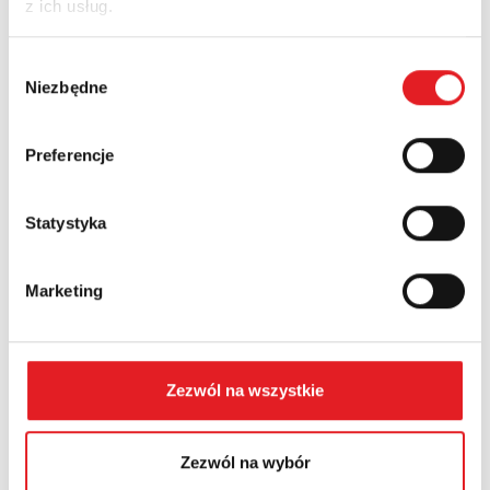
z ich usług.
Nazwa firmy:
Wybór
Niezbędne
zgody
Numer telefonu:
Preferencje
Województwo:
Statystyka
Marketing
Treść: *
Zezwól na wszystkie
Zezwól na wybór
Wyrażam zgodę na przetwarzanie moich danych
osobowych przez Relpol S.A. Więcej informacji na