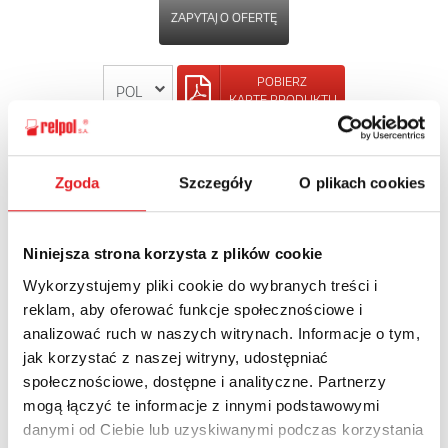
ZAPYTAJ O OFERTĘ
POBIERZ
KARTĘ PRODUKTU
POWRÓT
Zgoda
Szczegóły
O plikach cookies
Niniejsza strona korzysta z plików cookie
Zapytaj o szczegóły oferty
Wykorzystujemy pliki cookie do wybranych treści i
reklam, aby oferować funkcje społecznościowe i
Imię i nazwisko: *
analizować ruch w naszych witrynach. Informacje o tym,
jak korzystać z naszej witryny, udostępniać
społecznościowe, dostępne i analityczne. Partnerzy
Adres e-mail: *
mogą łączyć te informacje z innymi podstawowymi
danymi od Ciebie lub uzyskiwanymi podczas korzystania