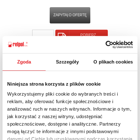
ZAPYTAJ O OFERTĘ
POBIERZ
KARTĘ PRODUKTU
POWRÓT
Zgoda
Szczegóły
O plikach cookies
Niniejsza strona korzysta z plików cookie
Wykorzystujemy pliki cookie do wybranych treści i
Zapytaj o szczegóły oferty
reklam, aby oferować funkcje społecznościowe i
analizować ruch w naszych witrynach. Informacje o tym,
Imię i nazwisko: *
jak korzystać z naszej witryny, udostępniać
społecznościowe, dostępne i analityczne. Partnerzy
mogą łączyć te informacje z innymi podstawowymi
Adres e-mail: *
danymi od Ciebie lub uzyskiwanymi podczas korzystania