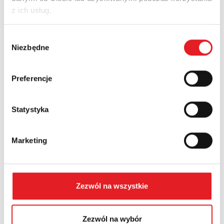
z ich usług.
Nazwa firmy:
Wybór
Niezbędne
zgody
Numer telefonu:
Preferencje
Statystyka
Województwo:
Marketing
Treść: *
Zezwól na wszystkie
Zezwól na wybór