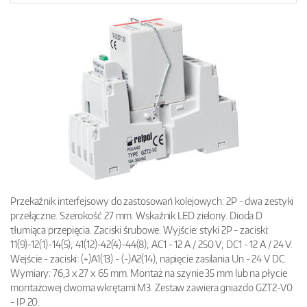
Przekaźnik interfejsowy do zastosowań kolejowych: 2P - dwa zestyki
przełączne. Szerokość 27 mm. Wskaźnik LED zielony. Dioda D
tłumiąca przepięcia. Zaciski śrubowe. Wyjście: styki 2P - zaciski:
11(9)-12(1)-14(5); 41(12)-42(4)-44(8); AC1 - 12 A / 250 V; DC1 - 12 A / 24 V.
Wejście - zaciski: (+)A1(13) - (-)A2(14), napięcie zasilania Un - 24 V DC.
Wymiary: 76,3 x 27 x 65 mm. Montaż na szynie 35 mm lub na płycie
montażowej dwoma wkrętami M3. Zestaw zawiera gniazdo GZT2-V0
- IP 20.