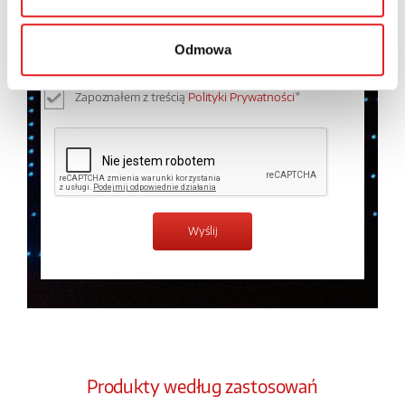
Wyrażam zgodę na przetwarzanie moich danych
osobowych przez Relpol S.A. Więcej informacji na
temat przetwarzania danych osobowych w
Polityce
Odmowa
prywatności.
*
Zapoznałem z treścią
Polityki Prywatności
*
Produkty według zastosowań