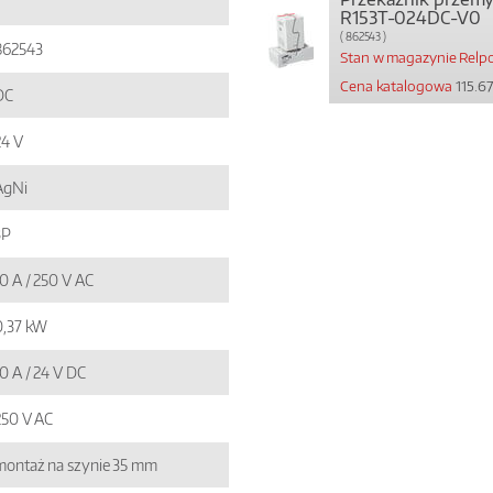
R153T-024DC-V0
( 862543 )
862543
Stan w magazynie Relpol
Cena katalogowa
115.67
DC
24 V
AgNi
3P
10 A / 250 V AC
0,37 kW
0 A / 24 V DC
250 V AC
montaż na szynie 35 mm