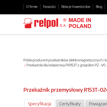
O firmie
Nowości
Relacje Inwestorskie
Blog
Polski producent przekaźników elektromagnetycznych i
Przekaźniki dla kolejnictwa PIR153T z gniazdem PZ..-V0
Przekaźnik przemysłowy R153T-0
Specyfikacja
Certyfikaty
Powiązan