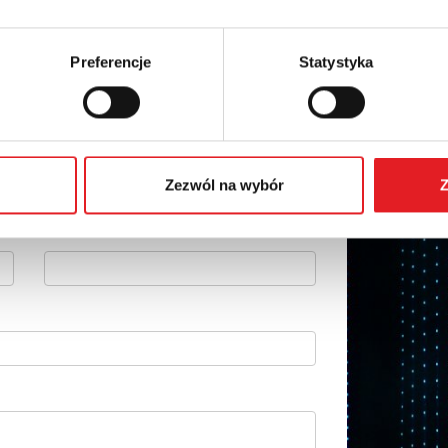
Preferencje
Statystyka
 szczegóły oferty
Adres e-mail: *
Zezwól na wybór
Z
Numer telefonu: