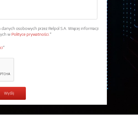
danych osobowych przez Relpol S.A. Więcej informacji
wych w
Polityce prywatności.
*
ci
*