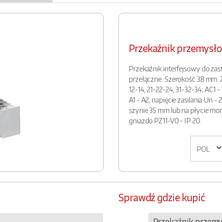
Przekaźnik przemys
Przekaźnik interfejsowy do zas
przełączne. Szerokość 38 mm. Za
12-14, 21-22-24, 31-32-34; AC1 - 
A1 - A2, napięcie zasilania Un 
szynie 35 mm lub na płycie m
gniazdo PZ11-V0 - IP 20.
Sprawdź gdzie kupić
Przekaźnik przem