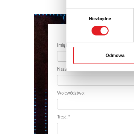
Wybór
Niezbędne
zgody
Zapytaj o
Imię i nazwisko: *
Odmowa
Nazwa firmy:
Województwo:
Treść: *