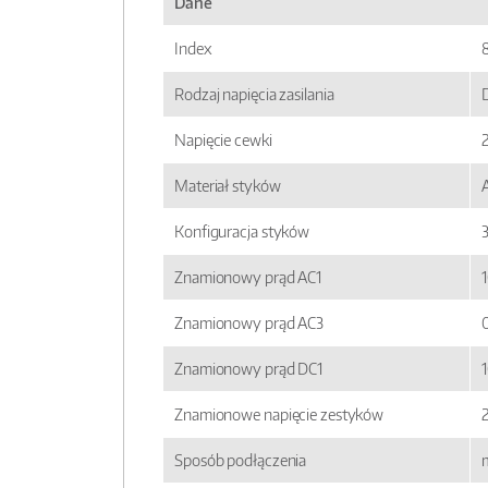
Dane
Index
Rodzaj napięcia zasilania
Napięcie cewki
Materiał styków
Konfiguracja styków
Znamionowy prąd AC1
Znamionowy prąd AC3
Znamionowy prąd DC1
1
Znamionowe napięcie zestyków
Sposób podłączenia