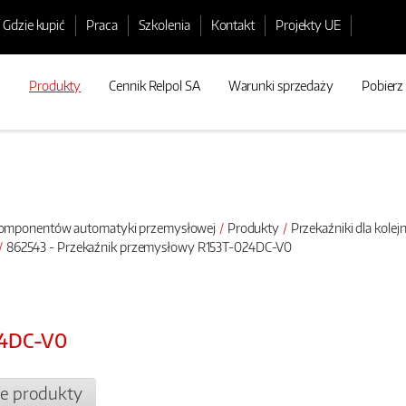
Gdzie kupić
Praca
Szkolenia
Kontakt
Projekty UE
Produkty
Cennik Relpol SA
Warunki sprzedaży
Pobierz
 komponentów automatyki przemysłowej
Produkty
Przekaźniki dla kolej
862543 - Przekaźnik przemysłowy R153T-024DC-V0
24DC-V0
e produkty