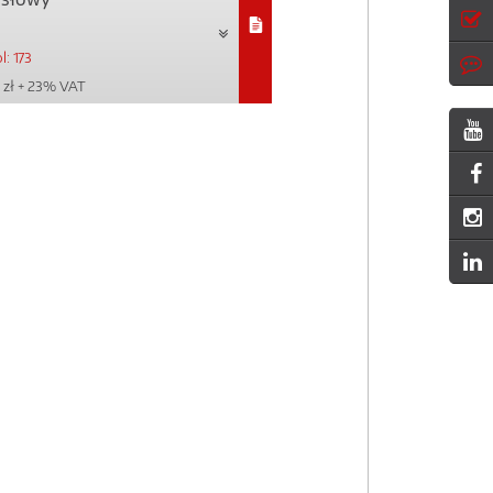
: 173
 zł
+ 23% VAT