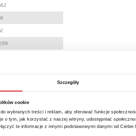
68,2
38
82
0,159
EC001437
5900005223624
PIR153T
Szczegóły
IP 20
 plików cookie
115.67zł + 23% VAT
 do wybranych treści i reklam, aby oferować funkcje społecznoś
e o tym, jak korzystać z naszej witryny, udostępniać społeczno
 łączyć te informacje z innymi podstawowymi danymi od Ciebie