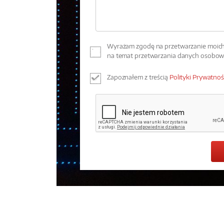
Wyrażam zgodę na przetwarzanie moich 
na temat przetwarzania danych osobo
Zapoznałem z treścią
Polityki Prywatnoś