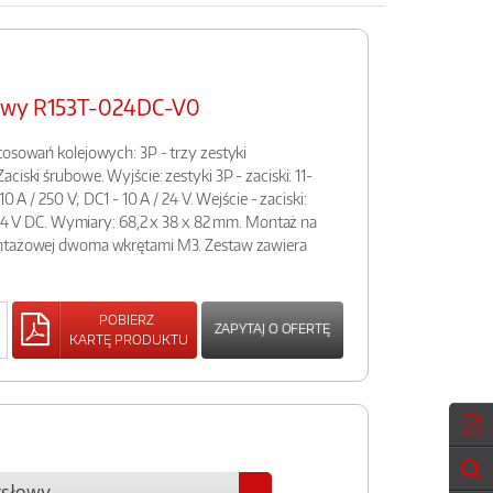
łowy R153T-024DC-V0
tosowań kolejowych: 3P - trzy zestyki
ciski śrubowe. Wyjście: zestyki 3P - zaciski: 11-
10 A / 250 V; DC1 - 10 A / 24 V. Wejście - zaciski:
- 24 V DC. Wymiary: 68,2 x 38 x 82 mm. Montaż na
ontażowej dwoma wkrętami M3. Zestaw zawiera
POBIERZ
ZAPYTAJ O OFERTĘ
KARTĘ PRODUKTU
ysłowy