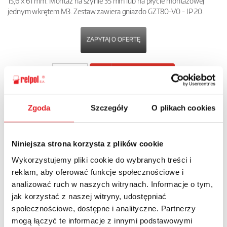
15,6 x 61 mm. Montaż na szynie 35 mm lub na płycie montażowej
jednym wkrętem M3. Zestaw zawiera gniazdo GZT80-V0 - IP 20.
ZAPYTAJ O OFERTĘ
POBIERZ
KARTĘ PRODUKTU
Zgoda
Szczegóły
O plikach cookies
POWRÓT
Niniejsza strona korzysta z plików cookie
Wykorzystujemy pliki cookie do wybranych treści i
Zapytaj o szczegóły oferty
reklam, aby oferować funkcje społecznościowe i
analizować ruch w naszych witrynach. Informacje o tym,
Imię i nazwisko: *
jak korzystać z naszej witryny, udostępniać
społecznościowe, dostępne i analityczne. Partnerzy
mogą łączyć te informacje z innymi podstawowymi