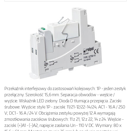
Przekaźnik interfejsowy do zastosowań kolejowych: 1P - jeden zestyk
przełączny. Szerokość 15,6 mm. Separacja obwodów - wejście /
wyjście. Wskaźnik LED zielony. Dioda D tłumiąca przepięcia. Zaciski
śrubowe. Wyjście: styki 1P - zaciski: 11/21-12/22-14/24; AC1 - 16 A / 250
V; DC1 - 16 A / 24 V. Obciążenia zestyku powyżej 12 A wymagają
zmostkowania zaciskow śrubowych: 11 z 21, 12 z 22, 14 z 24. Wejście -
zaciski: (+)A1 - (-)A2, napięcie zasilania Un - 110 V DC. Wymiary: 80 x