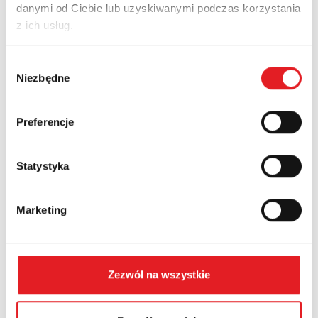
danymi od Ciebie lub uzyskiwanymi podczas korzystania
Adres e-mail: *
z ich usług.
Wybór
Nazwa firmy:
Niezbędne
zgody
Preferencje
Numer telefonu:
Statystyka
Województwo:
Marketing
Treść: *
Zezwól na wszystkie