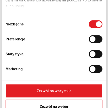
danymi od Ciebie lub uzyskiwanymi podczas korzystania
z ich usług.
Nazwa firmy:
Wybór
Niezbędne
zgody
Numer telefonu:
Preferencje
Statystyka
Województwo:
Marketing
Treść: *
Zezwól na wszystkie
Zezwól na wybór