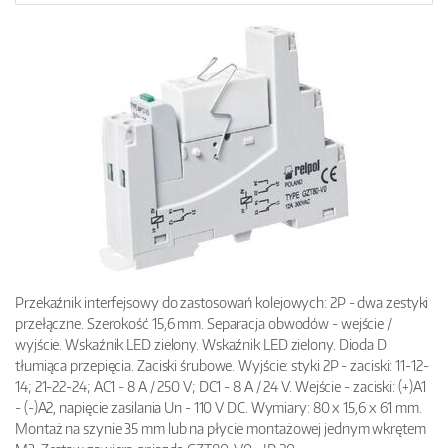
Przekaźnik interfejsowy do zastosowań kolejowych: 2P - dwa zestyki
przełączne. Szerokość 15,6 mm. Separacja obwodów - wejście /
wyjście. Wskaźnik LED zielony. Wskaźnik LED zielony. Dioda D
tłumiąca przepięcia. Zaciski śrubowe. Wyjście: styki 2P - zaciski: 11-12-
14; 21-22-24; AC1 - 8 A / 250 V; DC1 - 8 A / 24 V. Wejście - zaciski: (+)A1
- (-)A2, napięcie zasilania Un - 110 V DC. Wymiary: 80 x 15,6 x 61 mm.
Montaż na szynie 35 mm lub na płycie montażowej jednym wkrętem