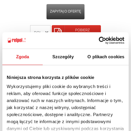
ZAPYTAJ O OFERTĘ
POBIERZ
KARTĘ PRODUKTU
POWRÓT
Zgoda
Szczegóły
O plikach cookies
Niniejsza strona korzysta z plików cookie
Wykorzystujemy pliki cookie do wybranych treści i
Zapytaj o szczegóły oferty
reklam, aby oferować funkcje społecznościowe i
analizować ruch w naszych witrynach. Informacje o tym,
Imię i nazwisko: *
jak korzystać z naszej witryny, udostępniać
społecznościowe, dostępne i analityczne. Partnerzy
mogą łączyć te informacje z innymi podstawowymi
Adres e-mail: *
danymi od Ciebie lub uzyskiwanymi podczas korzystania