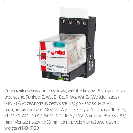
Przekaźnik czasowy przemysłowy, wielofunkcyjny: 2P - dwa zestyki
przełączne. Funkcje: E, Wu, Bi, Bp, R, Ws, Wa, Es. Wejście - zaciski:
(+)A1 - (-)A2; zewnętrzny zestyk sterujący S - zaciski: (+)A1 - B1,
napięcie zasilania Un - 48 V DC. Wyjście: zestyki 2P - zaciski: 11-12-14,
21-22-24; AC1 - 10 A / 250 V, DC1 - 10 A / 24 V. Wymiary: 75 x 38 x 83,1
mm. Montaż na szynie 35 mm lub na płycie montażowej dwoma
wkrętami M3. IP 20.