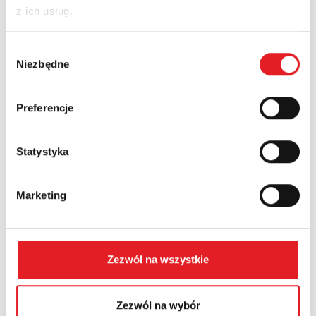
z ich usług.
Nazwa firmy:
Wybór
Niezbędne
zgody
Numer telefonu:
Preferencje
Statystyka
Województwo:
Marketing
Treść: *
Zezwól na wszystkie
Zezwól na wybór
Wyrażam zgodę na przetwarzanie moich danych