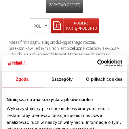
ZAPYTAJ O OFERTĘ
POBIERZ
KARTĘ PRODUKTU
Nasza firma zajmuje się produkcją różnego rodzaju
przekaźników. Jednym z nich jest przekaźnik czasowy TR-ES2P-
UNI, do rozruchu gwiazda trójkąt. Urządzenie odznacza się
bardzo łatwym montażem oraz możliwością nastawienia dwóch
niezależnych od siebie czasów T1 i T2. Ma też możliwość
ustawienia czterech zakresów czasowych: 10s, 30s, 1 min., 3 min.
Posiadane certyfikaty gwarantują stabilną pracę urządzenia
Zgoda
Szczegóły
O plikach cookies
nawet przez wiele lat.
POWRÓT
Niniejsza strona korzysta z plików cookie
Wykorzystujemy pliki cookie do wybranych treści i
reklam, aby oferować funkcje społecznościowe i
analizować ruch w naszych witrynach. Informacje o tym,