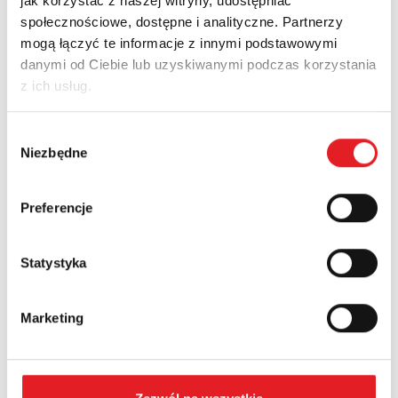
jak korzystać z naszej witryny, udostępniać
Zapytaj o szczegóły oferty
społecznościowe, dostępne i analityczne. Partnerzy
mogą łączyć te informacje z innymi podstawowymi
Imię i nazwisko: *
danymi od Ciebie lub uzyskiwanymi podczas korzystania
z ich usług.
Adres e-mail: *
Wybór
Niezbędne
zgody
Nazwa firmy:
Preferencje
Statystyka
Numer telefonu:
Marketing
Województwo: