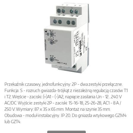
Przekaźnik czasowy, jednofunkcyjny: 2P - dwa zestyki przełączne.
Funkcja: S - rozruch gwiazda-trójkąt z niezależną regulacją czasów T1
i T2. Wejście - zaciski: (+)A1 - (-)A2, napięcie zasilania Un - 12...240 V
AC/DC. Wyjście: zestyki 2P - zaciski: 15-16-18, 25-26-28, AC1 - 8 A /
250 V. Wymiary: 87 x 35 x 65 mm. Montaż na szynie 35 mm.
Obudowa - moduł instalacyjny. IP 20. Do gniazda wtykowego GZM4
lub GZT4.