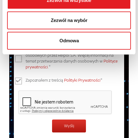
Zezwól na wszystkie
Treść: *
Zezwól na wybór
Odmowa
Wyrażam zgodę na przetwarzanie moich danych
osobowych przez Relpol S.A. Więcej informacji na
temat przetwarzania danych osobowych w
Polityce
prywatności.
*
Zapoznałem z treścią
Polityki Prywatności
*