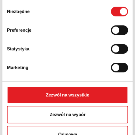
Wybór
Numer telefonu:
Niezbędne
zgody
Preferencje
Województwo:
Statystyka
Treść: *
Marketing
Zezwól na wszystkie
Wyrażam zgodę na przetwarzanie moich danych
osobowych przez Relpol S.A. Więcej informacji na
temat przetwarzania danych osobowych w
Polityce
Zezwól na wybór
prywatności.
*
Zapoznałem z treścią
Polityki Prywatności
*
Odmowa