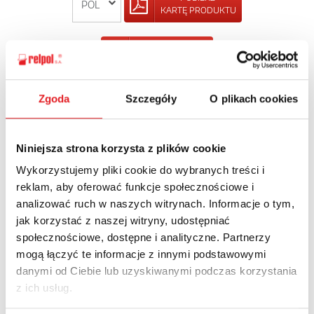
KARTĘ PRODUKTU
POWRÓT
Zgoda
Szczegóły
O plikach cookies
Zapytaj o szczegóły oferty
Niniejsza strona korzysta z plików cookie
Imię i nazwisko: *
Wykorzystujemy pliki cookie do wybranych treści i
reklam, aby oferować funkcje społecznościowe i
analizować ruch w naszych witrynach. Informacje o tym,
jak korzystać z naszej witryny, udostępniać
Adres e-mail: *
społecznościowe, dostępne i analityczne. Partnerzy
mogą łączyć te informacje z innymi podstawowymi
danymi od Ciebie lub uzyskiwanymi podczas korzystania
Nazwa firmy:
z ich usług.