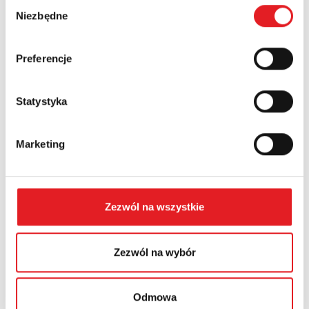
Wybór
Numer telefonu:
Niezbędne
zgody
Preferencje
Województwo:
Statystyka
Treść: *
Marketing
Zezwól na wszystkie
Wyrażam zgodę na przetwarzanie moich danych
osobowych przez Relpol S.A. Więcej informacji na temat
Zezwól na wybór
przetwarzania danych osobowych w
Polityce prywatności.
*
Zapoznałem z treścią
Polityki Prywatności
*
Odmowa