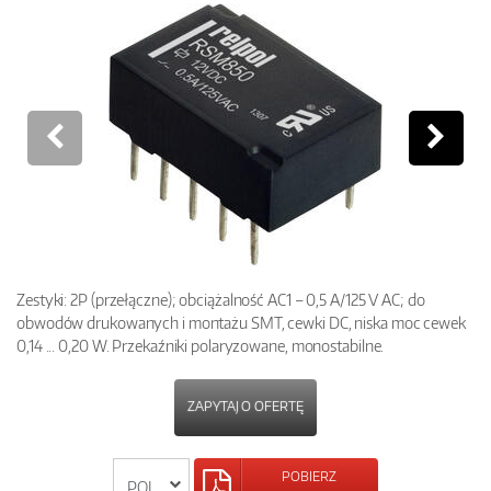
Zestyki: 2P (przełączne); obciążalność AC1 – 0,5 A/125 V AC; do
obwodów drukowanych i montażu SMT, cewki DC, niska moc cewek
0,14 ... 0,20 W. Przekaźniki polaryzowane, monostabilne.
ZAPYTAJ O OFERTĘ
POBIERZ