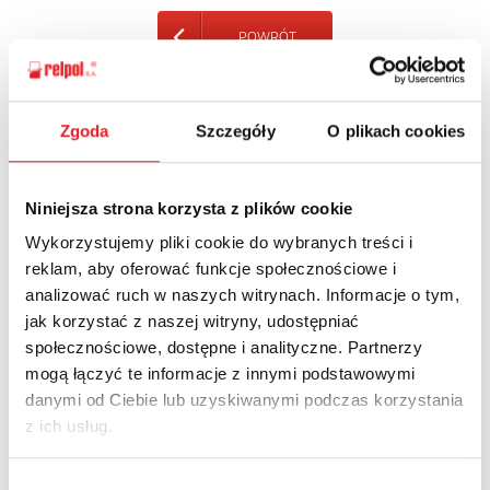
POWRÓT
Zgoda
Szczegóły
O plikach cookies
Zapytaj o szczegóły oferty
Niniejsza strona korzysta z plików cookie
Imię i nazwisko: *
Wykorzystujemy pliki cookie do wybranych treści i
reklam, aby oferować funkcje społecznościowe i
analizować ruch w naszych witrynach. Informacje o tym,
Adres e-mail: *
jak korzystać z naszej witryny, udostępniać
społecznościowe, dostępne i analityczne. Partnerzy
mogą łączyć te informacje z innymi podstawowymi
Nazwa firmy:
danymi od Ciebie lub uzyskiwanymi podczas korzystania
z ich usług.
Numer telefonu:
Wybór