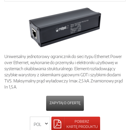
Uniwersalny jednotorowy ogranicznik do sieci typu Ethernet Power
over Ethernet, wykonanie do przemysłu i elektroniki użytkowej w
systemach okablowania strukturalnego. Element rozładowujący
szybkie warystory z iskiernikami gazowymi GDT i szybkimi diodami
TVS. Maksymalny prąd wyładowczy Imax 2,5 kA. Znamionowy prąd
In 1,5 A.
ZAPYTAJ O OFERTĘ
POBIERZ
KARTĘ PRODUKTU