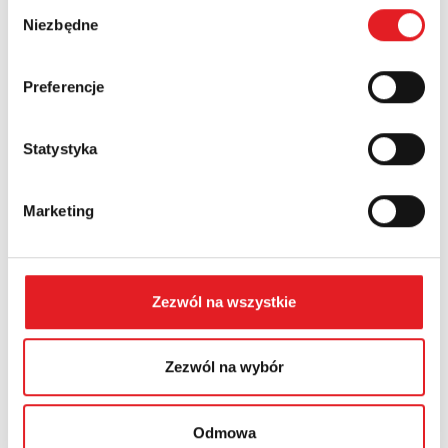
Numer telefonu:
Wybór
Niezbędne
zgody
Województwo:
Preferencje
Statystyka
Treść: *
Marketing
Zezwól na wszystkie
Wyrażam zgodę na przetwarzanie moich danych
osobowych przez Relpol S.A. Więcej informacji na
temat przetwarzania danych osobowych w
Polityce
Zezwól na wybór
prywatności.
*
Zapoznałem z treścią
Polityki Prywatności
*
Odmowa