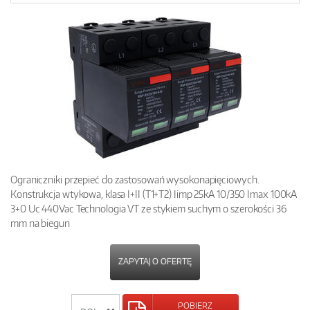
Ograniczniki przepieć do zastosowań wysokonapięciowych.
Konstrukcja wtykowa, klasa I+II (T1+T2) Iimp 25kA 10/350 Imax 100kA
3+0 Uc 440Vac Technologia VT ze stykiem suchym o szerokości 36
mm na biegun
ZAPYTAJ O OFERTĘ
POBIERZ