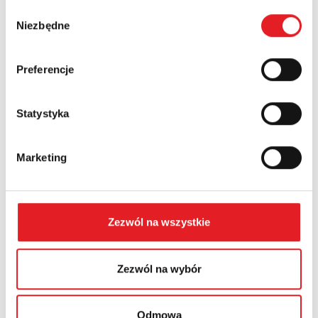
Wybór
Numer telefonu:
Niezbędne
zgody
Preferencje
Województwo:
Statystyka
Treść: *
Marketing
Zezwól na wszystkie
Wyrażam zgodę na przetwarzanie moich danych
osobowych przez Relpol S.A. Więcej informacji na
temat przetwarzania danych osobowych w
Polityce
Zezwól na wybór
prywatności.
*
Zapoznałem z treścią
Polityki Prywatności
*
Odmowa