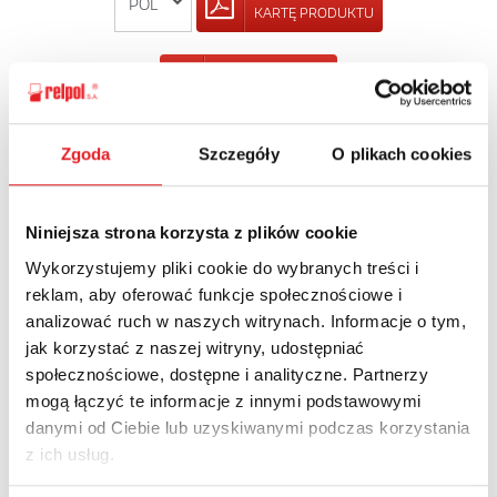
KARTĘ PRODUKTU
POWRÓT
Zgoda
Szczegóły
O plikach cookies
Zapytaj o szczegóły oferty
Niniejsza strona korzysta z plików cookie
Imię i nazwisko: *
Wykorzystujemy pliki cookie do wybranych treści i
reklam, aby oferować funkcje społecznościowe i
analizować ruch w naszych witrynach. Informacje o tym,
jak korzystać z naszej witryny, udostępniać
Adres e-mail: *
społecznościowe, dostępne i analityczne. Partnerzy
mogą łączyć te informacje z innymi podstawowymi
danymi od Ciebie lub uzyskiwanymi podczas korzystania
Nazwa firmy:
z ich usług.