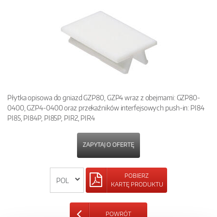
Płytka opisowa do gniazd GZP80, GZP4 wraz z obejmami: GZP80-
0400, GZP4-0400 oraz przekaźników interfejsowych push-in: PI84
PI85, PI84P, PI85P, PIR2, PIR4
ZAPYTAJ O OFERTĘ
POBIERZ
KARTĘ PRODUKTU
POWRÓT