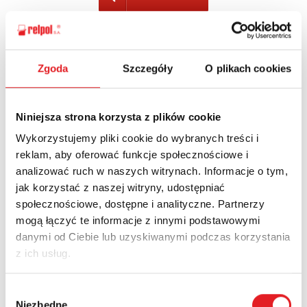
Zgoda
Szczegóły
O plikach cookies
Zapytaj o szczegóły oferty
Imię i nazwisko: *
Niniejsza strona korzysta z plików cookie
Wykorzystujemy pliki cookie do wybranych treści i
reklam, aby oferować funkcje społecznościowe i
Adres e-mail: *
analizować ruch w naszych witrynach. Informacje o tym,
jak korzystać z naszej witryny, udostępniać
społecznościowe, dostępne i analityczne. Partnerzy
Nazwa firmy:
mogą łączyć te informacje z innymi podstawowymi
danymi od Ciebie lub uzyskiwanymi podczas korzystania
z ich usług.
Numer telefonu:
Wybór
Niezbędne