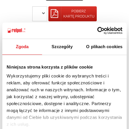
POBIERZ
KARTĘ PRODUKTU
POWRÓT
Zgoda
Szczegóły
O plikach cookies
Niniejsza strona korzysta z plików cookie
Zapytaj o szczegóły oferty
Wykorzystujemy pliki cookie do wybranych treści i
Imię i nazwisko: *
reklam, aby oferować funkcje społecznościowe i
analizować ruch w naszych witrynach. Informacje o tym,
jak korzystać z naszej witryny, udostępniać
społecznościowe, dostępne i analityczne. Partnerzy
Adres e-mail: *
mogą łączyć te informacje z innymi podstawowymi
danymi od Ciebie lub uzyskiwanymi podczas korzystania
z ich usług.
Nazwa firmy: