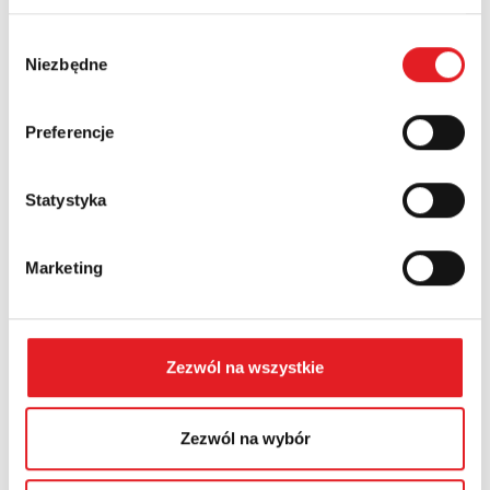
Wybór
Niezbędne
zgody
Numer telefonu:
Preferencje
Województwo:
Statystyka
Treść: *
Marketing
Zezwól na wszystkie
Wyrażam zgodę na przetwarzanie moich danych
Zezwól na wybór
osobowych przez Relpol S.A. Więcej informacji na
temat przetwarzania danych osobowych w
Polityce
prywatności.
*