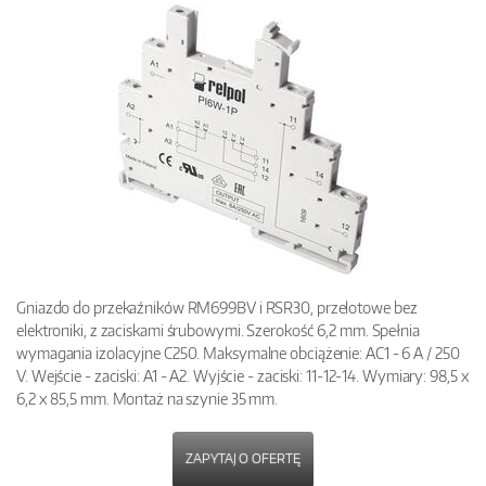
Gniazdo do przekaźników RM699BV i RSR30, przelotowe bez
elektroniki, z zaciskami śrubowymi. Szerokość 6,2 mm. Spełnia
wymagania izolacyjne C250. Maksymalne obciążenie: AC1 - 6 A / 250
V. Wejście - zaciski: A1 - A2. Wyjście - zaciski: 11-12-14. Wymiary: 98,5 x
6,2 x 85,5 mm. Montaż na szynie 35 mm.
ZAPYTAJ O OFERTĘ