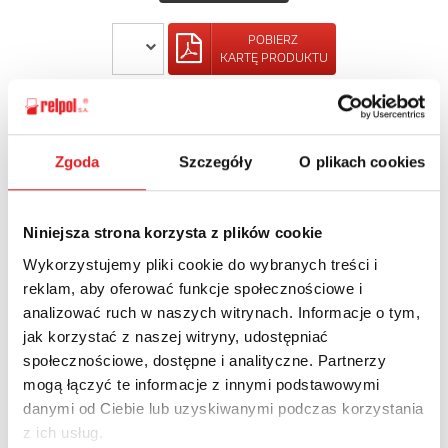
POBIERZ
KARTĘ PRODUKTU
POWRÓT
Zgoda
Szczegóły
O plikach cookies
Niniejsza strona korzysta z plików cookie
Zapytaj o szczegóły oferty
Wykorzystujemy pliki cookie do wybranych treści i
Imię i nazwisko: *
reklam, aby oferować funkcje społecznościowe i
analizować ruch w naszych witrynach. Informacje o tym,
jak korzystać z naszej witryny, udostępniać
społecznościowe, dostępne i analityczne. Partnerzy
Adres e-mail: *
mogą łączyć te informacje z innymi podstawowymi
danymi od Ciebie lub uzyskiwanymi podczas korzystania
z ich usług.
Nazwa firmy: