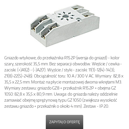
Gniazdo wtykowe, do przekaźnika R15 2P (wersja do gniazd) - kolor
szary, szerokość 35,5 mm. Bez separacji obwodów. Wejście / cewka -
zaciski: (+)A1(2) - (-)A2(7). Wyjście / styki - zaciski: 11(1)-12(4)-14(3);
21(8)-22(5)-24(6). Obciążalność toru: 10 A / 300 V AC. Wymiary: 82,8 x
35,5 x 22,5 mm. Montaż na płycie montażowej dwoma wkrętami M3.
Wymiary zestawu: gniazdo GZ8 + przekaźnik R15 2P + obejma GZ
1050: 82,8 x 35,5 x 80,9 mm. Uwaga: do gniazda należy oddzielnie
zamawiać obejmę sprężynową typu GZ 1050 (zwiększa wysokość
zestawu gniazdo + przekaźnik o około 4 mm). Zestaw - IP 20.
ZAPYTAJ O OFERTĘ