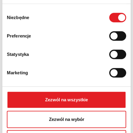
Wybór
Niezbędne
zgody
Numer telefonu:
Preferencje
Województwo:
Statystyka
Treść: *
Marketing
Zezwól na wszystkie
Wyrażam zgodę na przetwarzanie moich danych
Zezwól na wybór
osobowych przez Relpol S.A. Więcej informacji na
temat przetwarzania danych osobowych w
Polityce
prywatności.
*