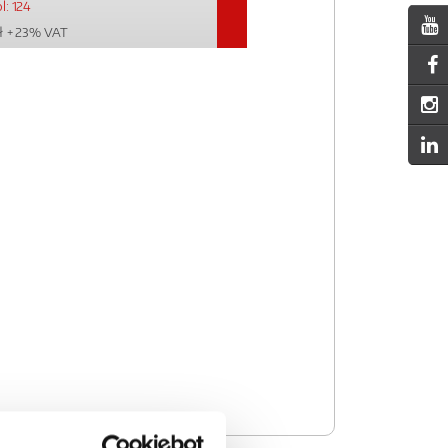
l: 124
ł
+ 23% VAT