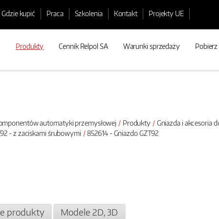
Gdzie kupić
Praca
Szkolenia
Kontakt
Projekty UE
Produkty
Cennik Relpol SA
Warunki sprzedaży
Pobierz
 komponentów automatyki przemysłowej
Produkty
Gniazda i akcesoria 
92 - z zaciskami śrubowymi
852614 - Gniazdo GZT92
e produkty
Modele 2D, 3D