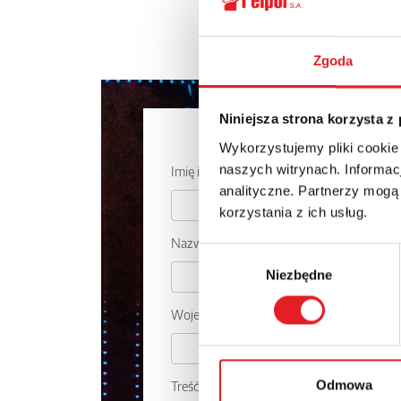
Zgoda
Niniejsza strona korzysta z
Zapytaj o
Wykorzystujemy pliki cookie
naszych witrynach. Informacj
Imię i nazwisko: *
analityczne. Partnerzy mogą
korzystania z ich usług.
Nazwa firmy:
Wybór
Niezbędne
zgody
Województwo:
Odmowa
Treść: *