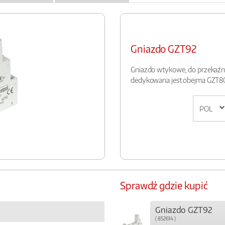
Gniazdo GZT92
Gniazdo wtykowe, do przekaźn
dedykowana jest obejma GZT
Sprawdź gdzie kupić
Gniazdo GZT92
( 852614 )