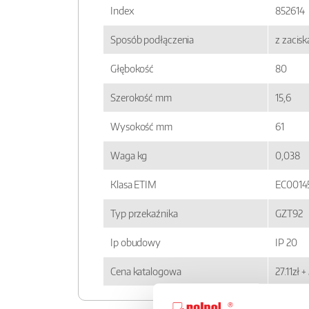
Index
852614
Sposób podłączenia
z zacis
Głębokość
80
Szerokość mm
15,6
Wysokość mm
61
Waga kg
0,038
Klasa ETIM
EC0014
Typ przekaźnika
GZT92
Ip obudowy
IP 20
Cena katalogowa
27.11zł 