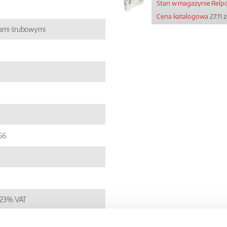
Stan w magazynie Relpo
Cena katalogowa
27.11 z
kami śrubowymi
56
+ 23% VAT