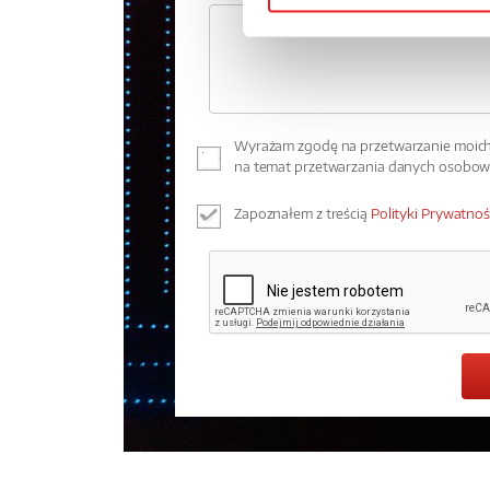
Wyrażam zgodę na przetwarzanie moich 
na temat przetwarzania danych osobo
Zapoznałem z treścią
Polityki Prywatnoś