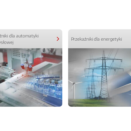
źniki dla automatyki
Przekaźniki dla energetyki
słowej