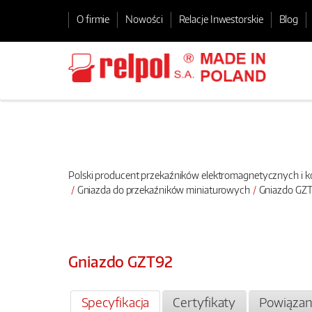
O firmie
Nowości
Relacje Inwestorskie
Blog
Polski producent przekaźników elektromagnetycznych i
Gniazda do przekaźników miniaturowych
Gniazdo GZT
Gniazdo GZT92
Specyfikacja
Certyfikaty
Powiązan