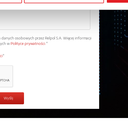
danych osobowych przez Relpol S.A. Więcej informacji
wych w
Polityce prywatności.
*
ci
*