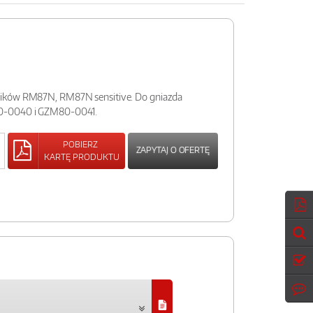
ików RM87N, RM87N sensitive. Do gniazda
80-0040 i GZM80-0041.
POBIERZ
ZAPYTAJ O OFERTĘ
KARTĘ PRODUKTU