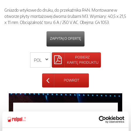
Gniazdo wtykowe do druku, do przekaźnika R4N. Montowane w
otworze płyty montażowej dwoma śrubami M3. Wymiary: 40,5 x 21,5
x 11 mm. Obciążalność toru: 6 A / 250 V AC. Obejma: G4 1053.
ZAPYTAJ O OFERTĘ
POBIERZ
KARTĘ PRODUKTU
POWRÓT
Zapytaj o szczegóły oferty
Imię i nazwisko: *