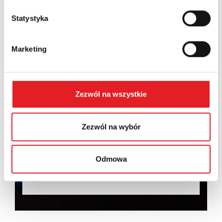
Statystyka
Wyrażam zgodę na przetwarzanie moich danych
Marketing
osobowych przez Relpol S.A. Więcej informacji na
temat przetwarzania danych osobowych w
Polityce
prywatności.
*
Zezwól na wszystkie
Zapoznałem z treścią
Polityki Prywatności
*
Zezwól na wybór
Odmowa