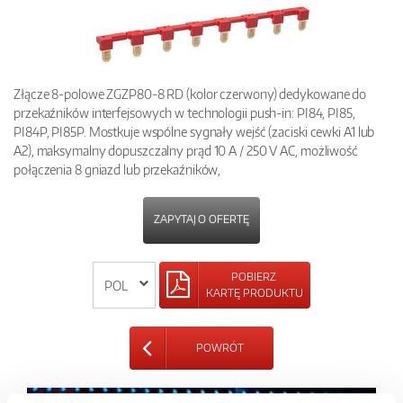
Złącze 8-polowe ZGZP80-8 RD (kolor czerwony) dedykowane do
przekaźników interfejsowych w technologii push-in: PI84, PI85,
PI84P, PI85P. Mostkuje wspólne sygnały wejść (zaciski cewki A1 lub
A2), maksymalny dopuszczalny prąd 10 A / 250 V AC, możliwość
połączenia 8 gniazd lub przekaźników,
ZAPYTAJ O OFERTĘ
POBIERZ
KARTĘ PRODUKTU
POWRÓT