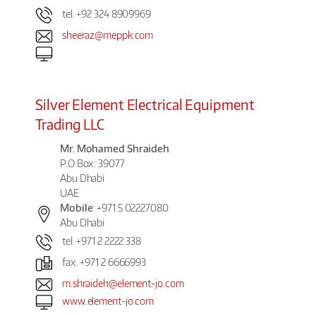
tel. +92 324 8909969
sheeraz@meppk.com
Silver Element Electrical Equipment
Trading LLC
Mr. Mohamed Shraideh
P.O Box: 39077
Abu Dhabi
UAE
Mobile
: +971 5 02227080
Abu Dhabi
tel. +971 2 2222 338
fax. +971 2 6666993
m.shraideh@element-jo.com
www.element-jo.com