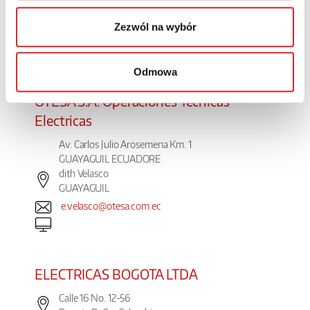
Carlos Aninat
Santiago
Zezwól na wybór
clasmail@clas-sa.com
www.clas-sa.com
Odmowa
OTESA S.A. Operaciones Tecnicas
Electricas
Av. Carlos Julio Arosemena Km. 1
GUAYAGUIL ECUADORE
dith Velasco
GUAYAGUIL
e.velasco@otesa.com.ec
ELECTRICAS BOGOTA LTDA
Calle 16 No. 12-56