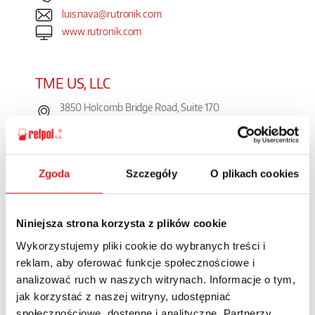
luis.nava@rutronik.com
www.rutronik.com
TME US, LLC
3850 Holcomb Bridge Road, Suite 170
GA 30092 Atlanta
tel. +1 (678) 691-2347
fax. +1 (678) 691-5147
Zgoda
Szczegóły
O plikach cookies
tme-us@tme.com
www.tme.com/us/en-us/
Niniejsza strona korzysta z plików cookie
Wykorzystujemy pliki cookie do wybranych treści i
DComponents Corporation
reklam, aby oferować funkcje społecznościowe i
150 Dorset Street, Suite 245-251 South Burlington,
analizować ruch w naszych witrynach. Informacje o tym,
VT 05403-6256, USA
jak korzystać z naszej witryny, udostępniać
245-251 South Burlington
społecznościowe, dostępne i analityczne. Partnerzy