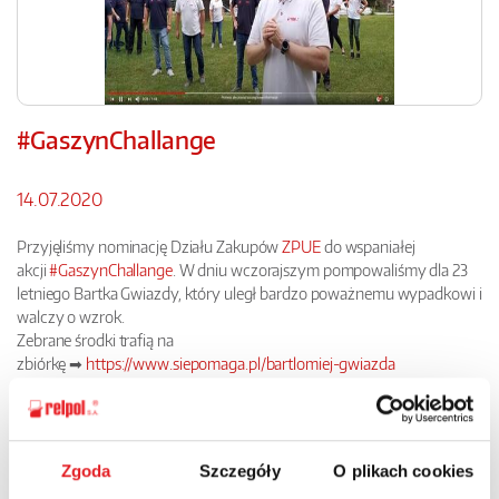
#GaszynChallange
14.07.2020
Przyjęliśmy nominację Działu Zakupów
ZPUE
do wspaniałej
akcji
#GaszynChallange
. W dniu wczorajszym pompowaliśmy dla 23
letniego Bartka Gwiazdy, który uległ bardzo poważnemu wypadkowi i
walczy o wzrok.
Zebrane środki trafią na
zbiórkę ➡
https://www.siepomaga.pl/bartlomiej-gwiazda
Aby akcja sie powiodła musi nas być więcej, prosimy o przyjęcie
nominacji:
Garo Polska
Zakład Elektroniczny BORNICO
Zgoda
Szczegóły
O plikach cookies
LUMEL