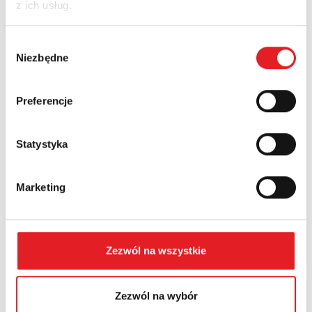
z ich usług.
Wybór
Niezbędne
zgody
Preferencje
Statystyka
Przekaźnik półprzewodnikowy interfejsowy KSR-
1-RSR25...
Marketing
Relpol wprowadza do oferty nowoczesny przekaźnik
półprzewodnikowy interfejsowy KSR-1-RSR25-B. Jest to
rozwiązanie prz...
Zezwól na wszystkie
Zezwól na wybór