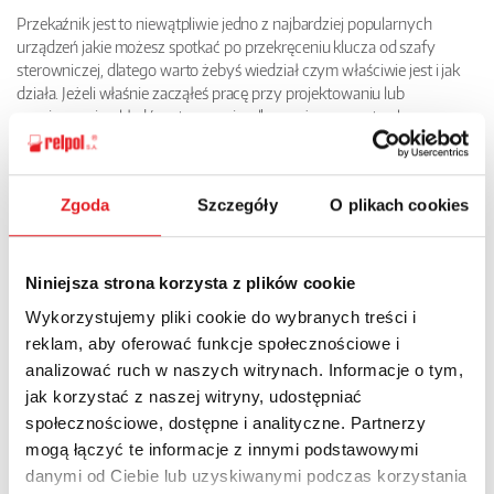
Przekaźnik jest to niewątpliwie jedno z najbardziej popularnych
urządzeń jakie możesz spotkać po przekręceniu klucza od szafy
sterowniczej, dlatego warto żebyś wiedział czym właściwie jest i jak
działa. Jeżeli właśnie zacząłeś pracę przy projektowaniu lub
serwisowaniu układów sterowania, albo może po prostu chcesz
odświeżyć sobie wiedzę, która mogła gdzieś umknąć, to serdecznie
zapraszam Cię do obejrzenia filmu, który przygotowaliśmy wraz z
firmą
Relpol
.
Zgoda
Szczegóły
O plikach cookies
Źródło:
https://iautomatyka.pl/przekaznik-elektromagnetyczny-co-
to-jest-i-jak-dziala-automatyka-przemyslowa-z-relpol/
Niniejsza strona korzysta z plików cookie
POWRÓT
Wykorzystujemy pliki cookie do wybranych treści i
reklam, aby oferować funkcje społecznościowe i
analizować ruch w naszych witrynach. Informacje o tym,
jak korzystać z naszej witryny, udostępniać
społecznościowe, dostępne i analityczne. Partnerzy
Nowości
Aktualności
mogą łączyć te informacje z innymi podstawowymi
danymi od Ciebie lub uzyskiwanymi podczas korzystania