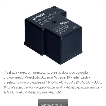
Przekaźnik elektromagnetyczny, przemysłowy, do obwodu
drukowanego. Wysokość 20,5 mm. Wyjście: 1P - jeden zestyk
przełączny - wyprowadzenia: 11-12-14; AC1 - 30 A / 240 V; DC1 - 30 A /
14 V. Wejście / cewka - wyprowadzenia: A1 - A2, napięcie zasilania Un -
12 V DC. IP 40. Materiał styków: AgSnO2.
ZAPYTAJ O OFERTĘ