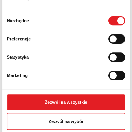
Nazwa firmy:
Wybór
Niezbędne
zgody
Numer telefonu:
Preferencje
Województwo:
Statystyka
Treść: *
Marketing
Zezwól na wszystkie
Wyrażam zgodę na przetwarzanie moich danych
Zezwól na wybór
osobowych przez Relpol S.A. Więcej informacji na
temat przetwarzania danych osobowych w
Polityce