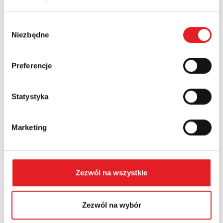
Nazwa firmy:
Wybór
Niezbędne
zgody
Numer telefonu:
Preferencje
Województwo:
Statystyka
Treść: *
Marketing
Zezwól na wszystkie
Wyrażam zgodę na przetwarzanie moich danych
Zezwól na wybór
osobowych przez Relpol S.A. Więcej informacji na
temat przetwarzania danych osobowych w
Polityce