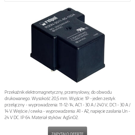
Przekaźnik elektromagnetyczny, przemysłowy, do obwodu
drukowanego. Wysokość 20,5 mm. Wyjście: 1P - jeden zestyk
przełączny - wyprowadzenia: 11-12-14; AC1 - 30 A / 240 V; DC1 - 30 A /
14 V. Wejście / cewka - wyprowadzenia: A1 - A2, napięcie zasilania Un -
24 V DC. IP 64. Materiał styków: AgSnO2.
ZAPYTAJ O OFERTĘ