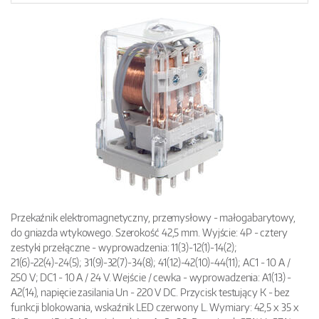
Przekaźnik elektromagnetyczny, przemysłowy - małogabarytowy,
do gniazda wtykowego. Szerokość 42,5 mm. Wyjście: 4P - cztery
zestyki przełączne - wyprowadzenia: 11(3)-12(1)-14(2);
21(6)-22(4)-24(5); 31(9)-32(7)-34(8); 41(12)-42(10)-44(11); AC1 - 10 A /
250 V; DC1 - 10 A / 24 V. Wejście / cewka - wyprowadzenia: A1(13) -
A2(14), napięcie zasilania Un - 220 V DC. Przycisk testujący K - bez
funkcji blokowania, wskaźnik LED czerwony L. Wymiary: 42,5 x 35 x