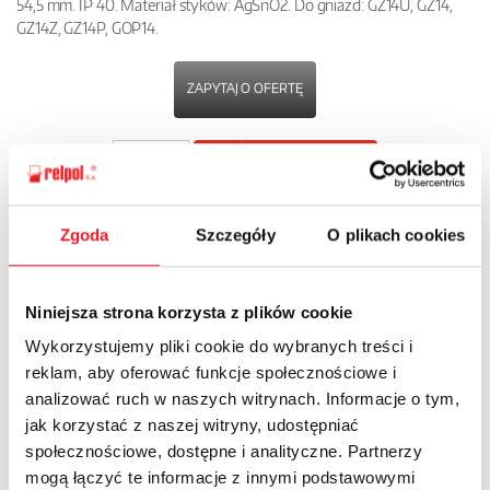
54,5 mm. IP 40. Materiał styków: AgSnO2. Do gniazd: GZ14U, GZ14,
GZ14Z, GZ14P, GOP14.
ZAPYTAJ O OFERTĘ
POBIERZ
KARTĘ PRODUKTU
Zgoda
Szczegóły
O plikach cookies
POWRÓT
Niniejsza strona korzysta z plików cookie
Wykorzystujemy pliki cookie do wybranych treści i
Zapytaj o szczegóły oferty
reklam, aby oferować funkcje społecznościowe i
analizować ruch w naszych witrynach. Informacje o tym,
Imię i nazwisko: *
jak korzystać z naszej witryny, udostępniać
społecznościowe, dostępne i analityczne. Partnerzy
mogą łączyć te informacje z innymi podstawowymi