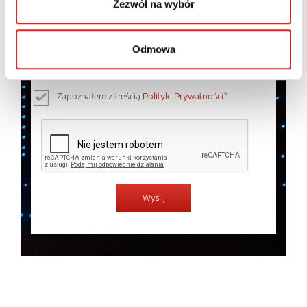
Zezwól na wybór
Wyrażam zgodę na przetwarzanie moich danych
osobowych przez Relpol S.A. Więcej informacji na
Odmowa
temat przetwarzania danych osobowych w
Polityce
prywatności.
*
Zapoznałem z treścią
Polityki Prywatności
*