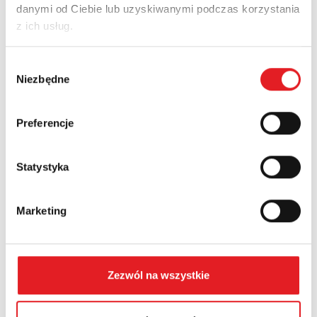
danymi od Ciebie lub uzyskiwanymi podczas korzystania
Adres e-mail: *
z ich usług.
Wybór
Nazwa firmy:
Niezbędne
zgody
Preferencje
Numer telefonu:
Statystyka
Województwo:
Marketing
Treść: *
Zezwól na wszystkie