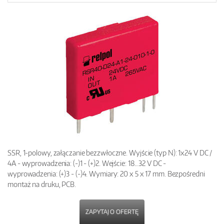
SSR, 1-polowy, załączanie bezzwłoczne. Wyjście (typ N): 1x24 V DC /
4A - wyprowadzenia: (-)1 - (+)2. Wejście: 18...32 V DC -
wyprowadzenia: (+)3 - (-)4. Wymiary: 20 x 5 x 17 mm. Bezpośredni
montaż na druku, PCB.
ZAPYTAJ O OFERTĘ