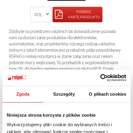
POBIERZ
KARTĘ PRODUKTU
Zdobyte na przestrzeni ostatnich lat doświadczenie pozwala
nam na dostarczanie produktów dla elektroników,
automatyków, oraz projektantów różnego rodzaju układów.
Jednym z takich elementów jest przekaźnik półprzewodnikowy
RSR40 o niskiej rezystancji w stanie załączenia oraz niskim
poborze mocy wejściowej. To przekaźnik z wyprowadzeniami
typu SIL do bardzo gęstego montażu na płytce PCB. Dzięki
wysokiej jakości wykonania może być wykorzystywany nawet
przez wiele lat bez jakichkolwiek oznak zużycia czy też spadku
wydajności. Zaleca się jego stosowanie w urządzeniach
wymagających dużej trwałości np. w układach sterowania
Zgoda
Szczegóły
O plikach cookies
temperaturą, w układach sterowania automatyką w przemyśle,
w systemach sterowania oświetleniem, w urządzeniach
biurowych, maszynach produkcyjnych.
Niniejsza strona korzysta z plików cookie
Wykorzystujemy pliki cookie do wybranych treści i
POWRÓT
reklam, aby oferować funkcje społecznościowe i