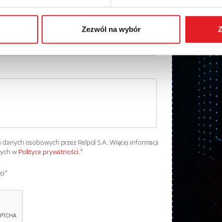
Zezwól na wybór
Z
danych osobowych przez Relpol S.A. Więcej informacji
wych w
Polityce prywatności.
*
ci
*