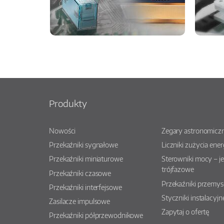
Produkty
Nowości
Zegary astronomiczn
Przekaźniki sygnałowe
Liczniki zużycia ener
Przekaźniki miniaturowe
Sterowniki mocy – j
trójfazowe
Przekaźniki czasowe
Przekaźniki przemy
Przekaźniki interfejsowe
Styczniki instalacyjn
Zasilacze impulsowe
Zapytaj o ofertę
Przekaźniki półprzewodnikowe