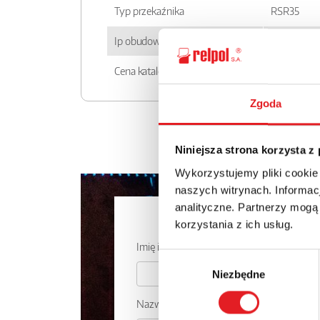
Typ przekaźnika
RSR35
Ip obudowy
IP 00
Cena katalogowa
56.81zł + 
Zgoda
Niniejsza strona korzysta z
Wykorzystujemy pliki cookie
naszych witrynach. Informacj
analityczne. Partnerzy mogą
Zapytaj o
korzystania z ich usług.
Imię i nazwisko: *
Wybór
Niezbędne
zgody
Nazwa firmy: