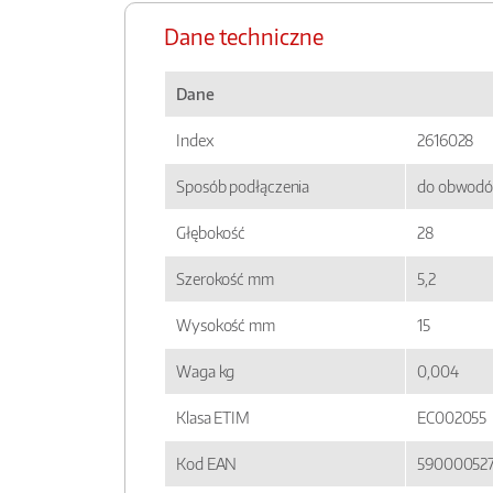
Dane techniczne
Dane
Index
2616028
Sposób podłączenia
do obwodó
Głębokość
28
Szerokość mm
5,2
Wysokość mm
15
Waga kg
0,004
Klasa ETIM
EC002055
Kod EAN
590000527