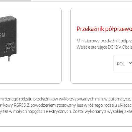
Przekaźnik półprze
Miniaturowy przekaźnik półprz
Wejście sterujące DC 12 V. Obc
niem różnego rodzaju przekaźników wykorzystywanych m.in. w automatyce, el
odnikowy RSR35. Z powodzeniem stosowany jest w różnego rodzaju układa
zy też w małych napędach elektrycznych. Został wykonany z wysokiej jako