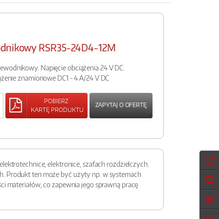
wodnikowy RSR35-24D4-12M
ewodnikowy. Napięcie obciążenia 24 V DC.
iążenie znamionowe DC1 - 4 A/24 V DC
POBIERZ
ZAPYTAJ O OFERTĘ
KARTĘ PRODUKTU
ektrotechnice, elektronice, szafach rozdzielczych.
ch. Produkt ten może być użyty np. w systemach
ści materiałów, co zapewnia jego sprawną pracę