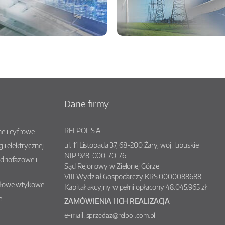
Dane firmy
RELPOL S.A.
e i cyfrowe
ul.
11 Listopada 37
,
68-200
Żary
, woj.
lubuskie
gii elektrycznej
NIP 928-000-70-76
ednofazowe i
Sąd Rejonowy w Zielonej Górze
VIII Wydział Gospodarczy KRS 0000088688
słowe wtykowe
Kapitał akcyjny w pełni opłacony 48.045.965 zł
e
ZAMÓWIENIA I ICH REALIZACJA
e-mail:
sprzedaz@relpol.com.pl