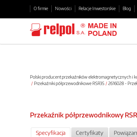
O firmie
Nowości
Relacje Inwestorskie
Blog
Polski producent przekaźników elektromagnetycznych i
Przekaźniki półprzewodnikowe RSR35
2616028 - Prz
Przekaźnik półprzewodnikowy RS
Specyfikacja
Certyfikaty
Powiązan