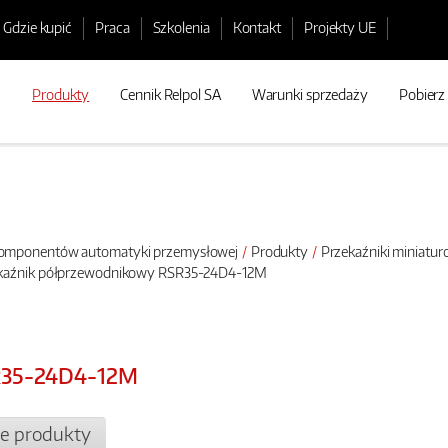
Gdzie kupić
Praca
Szkolenia
Kontakt
Projekty UE
Produkty
Cennik Relpol SA
Warunki sprzedaży
Pobierz
 komponentów automatyki przemysłowej
Produkty
Przekaźniki miniatu
ekaźnik półprzewodnikowy RSR35-24D4-12M
R35-24D4-12M
e produkty