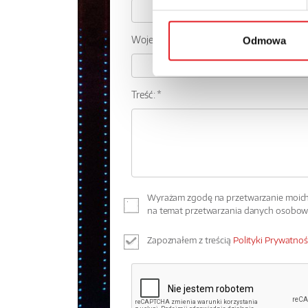
Województwo:
Odmowa
Treść: *
Wyrażam zgodę na przetwarzanie moich 
na temat przetwarzania danych osobo
Zapoznałem z treścią
Polityki Prywatnoś