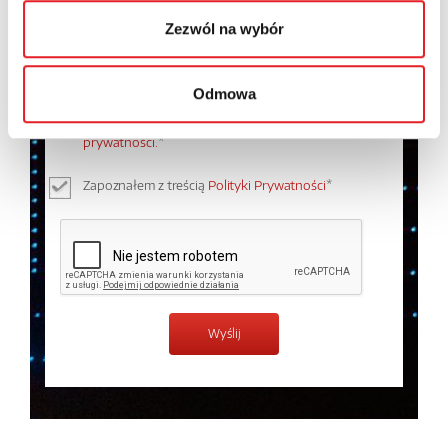
Zezwól na wybór
Wyrażam zgodę na przetwarzanie moich danych
Odmowa
osobowych przez Relpol S.A. Więcej informacji na
temat przetwarzania danych osobowych w
Polityce
prywatności.
*
Zapoznałem z treścią
Polityki Prywatności
*