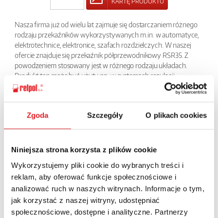
KARTĘ PRODUKTU
Nasza firma już od wielu lat zajmuje się dostarczaniem różnego
rodzaju przekaźników wykorzystywanych m.in. w automatyce,
elektrotechnice, elektronice, szafach rozdzielczych. W naszej
ofercie znajduje się przekaźnik półprzewodnikowy RSR35. Z
powodzeniem stosowany jest w różnego rodzaju układach.
Produkt ten może być użyty np. w systemach regulacji
temperatury, w sterowaniu oświetleniem czy też w małych
napędach elektrycznych. Został wykonany z wysokiej jakości
materiałów, co zapewnia jego sprawną pracę przez wiele lat.
Zgoda
Szczegóły
O plikach cookies
POWRÓT
Niniejsza strona korzysta z plików cookie
Wykorzystujemy pliki cookie do wybranych treści i
reklam, aby oferować funkcje społecznościowe i
Zapytaj o szczegóły oferty
analizować ruch w naszych witrynach. Informacje o tym,
jak korzystać z naszej witryny, udostępniać
Imię i nazwisko: *
społecznościowe, dostępne i analityczne. Partnerzy