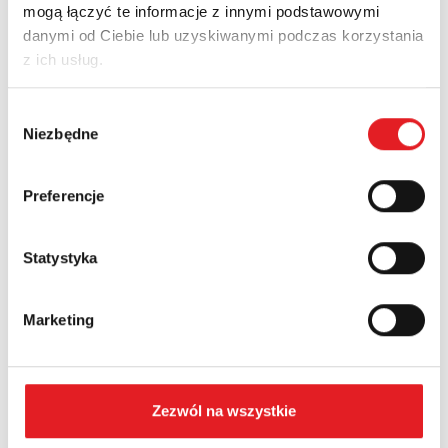
mogą łączyć te informacje z innymi podstawowymi
danymi od Ciebie lub uzyskiwanymi podczas korzystania
z ich usług.
Adres e-mail: *
Wybór
Niezbędne
zgody
Nazwa firmy:
Preferencje
Numer telefonu:
Statystyka
Województwo:
Marketing
Treść: *
Zezwól na wszystkie