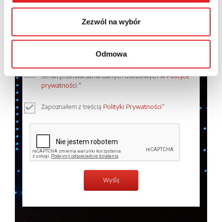
Zezwól na wybór
Odmowa
Wyrażam zgodę na przetwarzanie moich danych
osobowych przez Relpol S.A. Więcej informacji na
temat przetwarzania danych osobowych w
Polityce
prywatności.
*
Zapoznałem z treścią
Polityki Prywatności
*