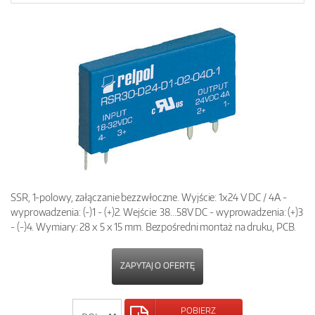
SSR, 1-polowy, załączanie bezzwłoczne. Wyjście: 1x24 V DC / 4A -
wyprowadzenia: (-)1 - (+)2. Wejście: 38...58V DC - wyprowadzenia: (+)3
- (-)4. Wymiary: 28 x 5 x 15 mm. Bezpośredni montaż na druku, PCB.
ZAPYTAJ O OFERTĘ
POBIERZ