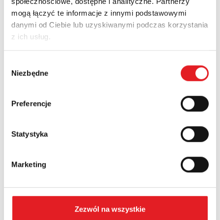
społecznościowe, dostępne i analityczne. Partnerzy
Imię i nazwisko: *
mogą łączyć te informacje z innymi podstawowymi
danymi od Ciebie lub uzyskiwanymi podczas korzystania
z ich usług.
Adres e-mail: *
Wybór
Niezbędne
zgody
Nazwa firmy:
Preferencje
Numer telefonu:
Statystyka
Województwo:
Marketing
Treść: *
Zezwól na wszystkie