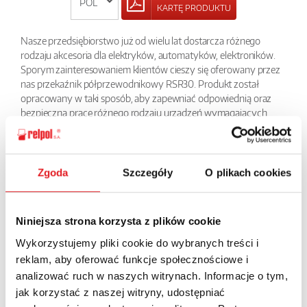
KARTĘ PRODUKTU
Nasze przedsiębiorstwo już od wielu lat dostarcza różnego
rodzaju akcesoria dla elektryków, automatyków, elektroników.
Sporym zainteresowaniem klientów cieszy się oferowany przez
nas przekaźnik półprzewodnikowy RSR30. Produkt został
opracowany w taki sposób, aby zapewniać odpowiednią oraz
bezpieczną pracę różnego rodzaju urządzeń wymagających
dużej szybkości działania przy małej mocy sygnału sterującego.
Przekaźnik ten charakteryzuje się też dużą niezawodnością i
cichą pracą w urządzeniu. Bardzo dobrze sprawdza się w
różnych układach szeroko pojętej elektroniki.
Zgoda
Szczegóły
O plikach cookies
POWRÓT
Niniejsza strona korzysta z plików cookie
Wykorzystujemy pliki cookie do wybranych treści i
reklam, aby oferować funkcje społecznościowe i
analizować ruch w naszych witrynach. Informacje o tym,
Zapytaj o szczegóły oferty
jak korzystać z naszej witryny, udostępniać