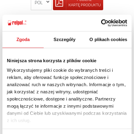
KARTĘ PRODUKTU
POWRÓT
Zgoda
Szczegóły
O plikach cookies
Zapytaj o szczegóły oferty
Niniejsza strona korzysta z plików cookie
Wykorzystujemy pliki cookie do wybranych treści i
Imię i nazwisko: *
reklam, aby oferować funkcje społecznościowe i
analizować ruch w naszych witrynach. Informacje o tym,
jak korzystać z naszej witryny, udostępniać
Adres e-mail: *
społecznościowe, dostępne i analityczne. Partnerzy
mogą łączyć te informacje z innymi podstawowymi
danymi od Ciebie lub uzyskiwanymi podczas korzystania
Nazwa firmy:
z ich usług.