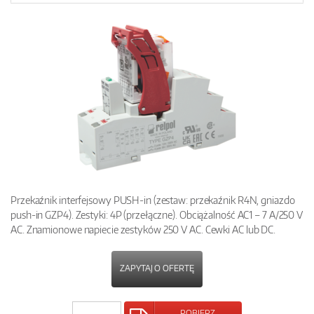
Przekaźnik interfejsowy PUSH-in (zestaw: przekaźnik R4N, gniazdo
push-in GZP4). Zestyki: 4P (przełączne). Obciążalność AC1 – 7 A/250 V
AC. Znamionowe napiecie zestyków 250 V AC. Cewki AC lub DC.
ZAPYTAJ O OFERTĘ
POBIERZ