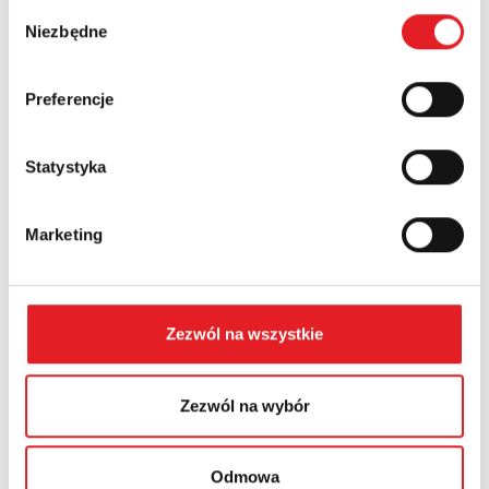
Wybór
Niezbędne
Numer telefonu:
zgody
Preferencje
Województwo:
Statystyka
Treść: *
Marketing
Zezwól na wszystkie
Wyrażam zgodę na przetwarzanie moich danych
osobowych przez Relpol S.A. Więcej informacji na temat
Zezwól na wybór
przetwarzania danych osobowych w
Polityce prywatności.
*
Zapoznałem z treścią
Polityki Prywatności
*
Odmowa