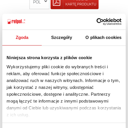
KARTĘ PRODUKTU
POWRÓT
Zgoda
Szczegóły
O plikach cookies
Zapytaj o szczegóły oferty
Niniejsza strona korzysta z plików cookie
Wykorzystujemy pliki cookie do wybranych treści i
Imię i nazwisko: *
reklam, aby oferować funkcje społecznościowe i
analizować ruch w naszych witrynach. Informacje o tym,
jak korzystać z naszej witryny, udostępniać
Adres e-mail: *
społecznościowe, dostępne i analityczne. Partnerzy
mogą łączyć te informacje z innymi podstawowymi
danymi od Ciebie lub uzyskiwanymi podczas korzystania
Nazwa firmy:
z ich usług.