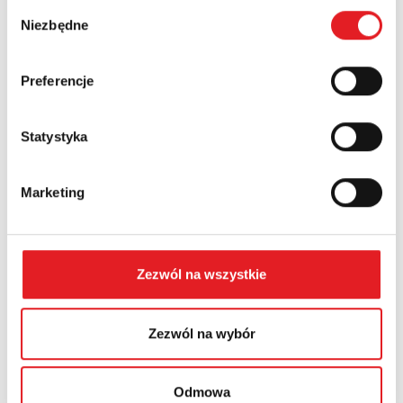
Wybór
Niezbędne
Numer telefonu:
zgody
Preferencje
Województwo:
Statystyka
Treść: *
Marketing
Zezwól na wszystkie
Wyrażam zgodę na przetwarzanie moich danych
osobowych przez Relpol S.A. Więcej informacji na temat
Zezwól na wybór
przetwarzania danych osobowych w
Polityce prywatności.
*
Zapoznałem z treścią
Polityki Prywatności
*
Odmowa