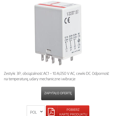
Zestyki: 3P; obciążalność AC1 – 10 A/250 V AC; cewki DC. Odporność
na temperaturę, udary mechaniczne i wibracje
ZAPYTAJ O OFERTĘ
POBIERZ
KARTĘ PRODUKTU