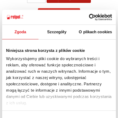
POWRÓT
Zgoda
Szczegóły
O plikach cookies
Zapytaj o szczegóły oferty
Niniejsza strona korzysta z plików cookie
Imię i nazwisko: *
Wykorzystujemy pliki cookie do wybranych treści i
reklam, aby oferować funkcje społecznościowe i
analizować ruch w naszych witrynach. Informacje o tym,
jak korzystać z naszej witryny, udostępniać
Adres e-mail: *
społecznościowe, dostępne i analityczne. Partnerzy
mogą łączyć te informacje z innymi podstawowymi
danymi od Ciebie lub uzyskiwanymi podczas korzystania
Nazwa firmy:
z ich usług.
Wybór