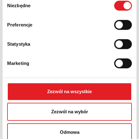
Numer telefonu:
Niezbędne
zgody
Preferencje
Województwo:
Statystyka
Treść: *
Marketing
Zezwól na wszystkie
Wyrażam zgodę na przetwarzanie moich danych
osobowych przez Relpol S.A. Więcej informacji na temat
przetwarzania danych osobowych w
Polityce prywatności.
*
Zezwól na wybór
Zapoznałem z treścią
Polityki Prywatności
*
Odmowa