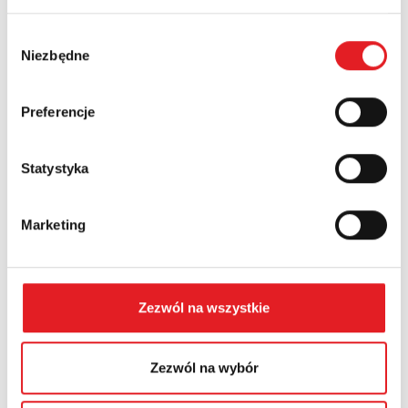
Nazwa firmy:
Wybór
Niezbędne
zgody
Numer telefonu:
Preferencje
Województwo:
Statystyka
Marketing
Treść: *
Zezwól na wszystkie
Zezwól na wybór
Wyrażam zgodę na przetwarzanie moich danych
osobowych przez Relpol S.A. Więcej informacji na temat
przetwarzania danych osobowych w
Polityce prywatności.
*