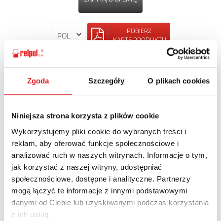
POBIERZ
KARTĘ PRODUKTU
POWRÓT
Zgoda
Szczegóły
O plikach cookies
Niniejsza strona korzysta z plików cookie
Zapytaj o szczegóły oferty
Wykorzystujemy pliki cookie do wybranych treści i
reklam, aby oferować funkcje społecznościowe i
Imię i nazwisko: *
analizować ruch w naszych witrynach. Informacje o tym,
jak korzystać z naszej witryny, udostępniać
społecznościowe, dostępne i analityczne. Partnerzy
Adres e-mail: *
mogą łączyć te informacje z innymi podstawowymi
danymi od Ciebie lub uzyskiwanymi podczas korzystania
z ich usług.