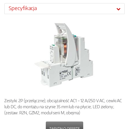
Specyfikacja
Zestyki: 2P (przełączne); obciążalność AC1 – 12 A/250 V AC; cewki AC
lub DC; do montażu na szynie 35 mm lub na płycie; LED zielony;
(zestaw: R2N, GZM2, moduł serii M, obejma)
ZAPYTAJ O OFERTĘ