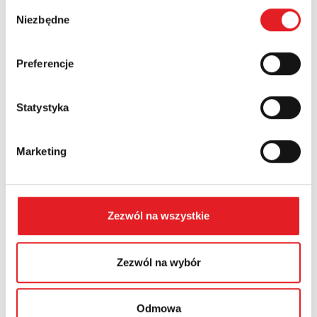
Wybór
Niezbędne
Numer telefonu:
zgody
Preferencje
Województwo:
Statystyka
Treść: *
Marketing
Zezwól na wszystkie
Wyrażam zgodę na przetwarzanie moich danych
osobowych przez Relpol S.A. Więcej informacji na temat
Zezwól na wybór
przetwarzania danych osobowych w
Polityce prywatności.
*
Zapoznałem z treścią
Polityki Prywatności
*
Odmowa