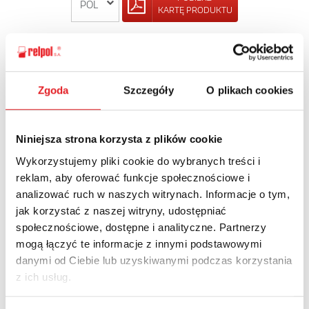
KARTĘ PRODUKTU
POWRÓT
Zgoda
Szczegóły
O plikach cookies
Zapytaj o szczegóły oferty
Niniejsza strona korzysta z plików cookie
Wykorzystujemy pliki cookie do wybranych treści i
Imię i nazwisko: *
reklam, aby oferować funkcje społecznościowe i
analizować ruch w naszych witrynach. Informacje o tym,
jak korzystać z naszej witryny, udostępniać
Adres e-mail: *
społecznościowe, dostępne i analityczne. Partnerzy
mogą łączyć te informacje z innymi podstawowymi
danymi od Ciebie lub uzyskiwanymi podczas korzystania
Nazwa firmy:
z ich usług.