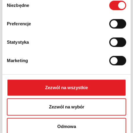
Numer telefonu:
Niezbędne
zgody
Preferencje
Województwo:
Statystyka
Treść: *
Marketing
Zezwól na wszystkie
Wyrażam zgodę na przetwarzanie moich danych
osobowych przez Relpol S.A. Więcej informacji na temat
przetwarzania danych osobowych w
Polityce prywatności.
*
Zezwól na wybór
Zapoznałem z treścią
Polityki Prywatności
*
Odmowa