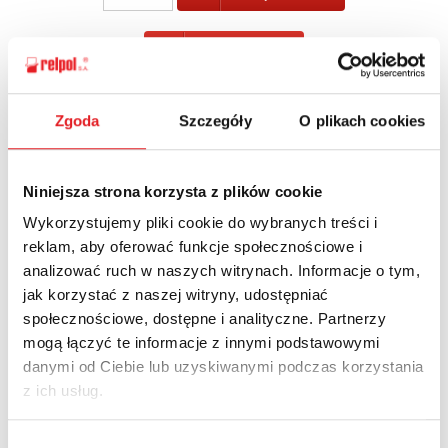
POWRÓT
Zgoda
Szczegóły
O plikach cookies
Zapytaj o szczegóły oferty
Niniejsza strona korzysta z plików cookie
Imię i nazwisko: *
Wykorzystujemy pliki cookie do wybranych treści i
reklam, aby oferować funkcje społecznościowe i
analizować ruch w naszych witrynach. Informacje o tym,
jak korzystać z naszej witryny, udostępniać
Adres e-mail: *
społecznościowe, dostępne i analityczne. Partnerzy
mogą łączyć te informacje z innymi podstawowymi
danymi od Ciebie lub uzyskiwanymi podczas korzystania
Nazwa firmy:
z ich usług.
Wybór