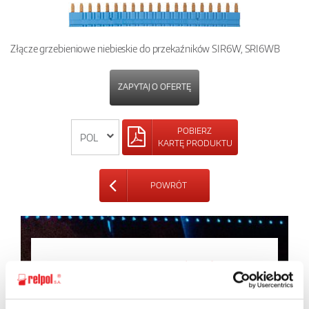
Złącze grzebieniowe niebieskie do przekaźników SIR6W, SRI6WB
ZAPYTAJ O OFERTĘ
POBIERZ
KARTĘ PRODUKTU
POWRÓT
Zapytaj o szczegóły oferty
Imię i nazwisko: *