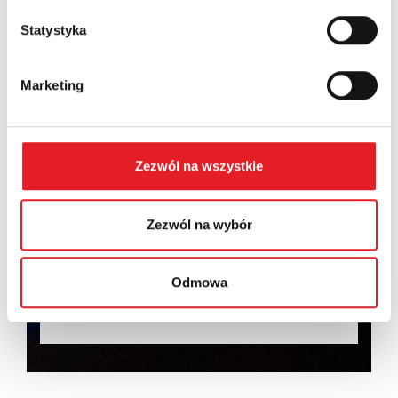
Statystyka
Wyrażam zgodę na przetwarzanie moich danych
Marketing
osobowych przez Relpol S.A. Więcej informacji na
temat przetwarzania danych osobowych w
Polityce
prywatności.
*
Zapoznałem z treścią
Polityki Prywatności
*
Zezwól na wszystkie
Zezwól na wybór
Odmowa