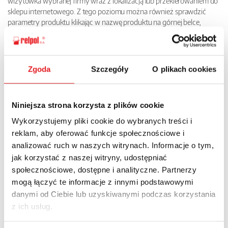
wizytówka wybranej firmy wraz z lokalizacją lub przekierowaniem do
sklepu internetowego. Z tego poziomu można również sprawdzić
parametry produktu klikając w nazwę produktu na górnej belce,
zostaniemy przekierowani do karty produktu, w której znajdują się
wszystkie informacje przypisane do produktu np. karta katalogowa
certyfikaty, modele 2D i 3D oraz lista pozostałych produktów w danej
grupie.
Zgoda
Szczegóły
O plikach cookies
Niniejsza strona korzysta z plików cookie
Wykorzystujemy pliki cookie do wybranych treści i
reklam, aby oferować funkcje społecznościowe i
analizować ruch w naszych witrynach. Informacje o tym,
jak korzystać z naszej witryny, udostępniać
społecznościowe, dostępne i analityczne. Partnerzy
mogą łączyć te informacje z innymi podstawowymi
danymi od Ciebie lub uzyskiwanymi podczas korzystania
z ich usług.